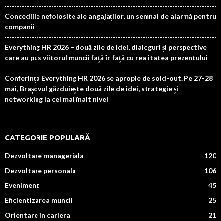
Concediile nefolosite ale angajaților, un semnal de alarmă pentru
companii
Everything HR 2026 – două zile de idei, dialoguri și perspective
care au pus viitorul muncii față în față cu realitatea prezentului
Conferința Everything HR 2026 se apropie de sold-out. Pe 27-28
mai, Brașovul găzduiește două zile de idei, strategie și
networking la cel mai înalt nivel
CATEGORIE POPULARĂ
Dezvoltare manageriala
120
Dezvoltare personala
106
Eveniment
45
Eficientizarea muncii
25
Orientare in cariera
21