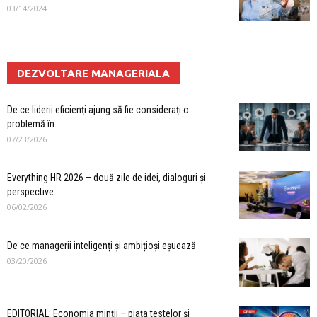
03/14/2024
DEZVOLTARE MANAGERIALA
De ce liderii eficienți ajung să fie considerați o
problemă în...
07/23/2026
Everything HR 2026 – două zile de idei, dialoguri și
perspective...
06/02/2026
De ce managerii inteligenți și ambițioși eșuează
03/20/2026
EDITORIAL: Economia minții – piața testelor și