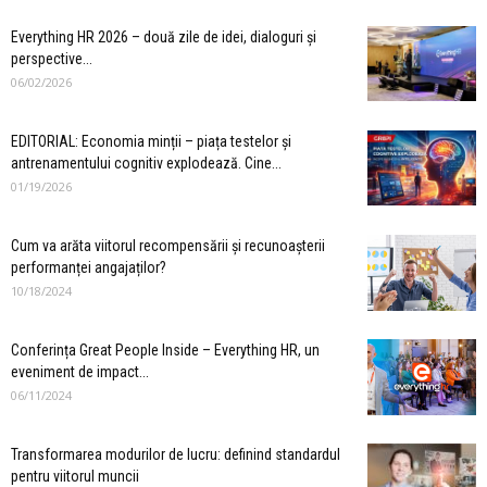
Everything HR 2026 – două zile de idei, dialoguri și
perspective...
06/02/2026
EDITORIAL: Economia minții – piața testelor și
antrenamentului cognitiv explodează. Cine...
01/19/2026
Cum va arăta viitorul recompensării și recunoașterii
performanței angajaților?
10/18/2024
Conferința Great People Inside – Everything HR, un
eveniment de impact...
06/11/2024
Transformarea modurilor de lucru: definind standardul
pentru viitorul muncii