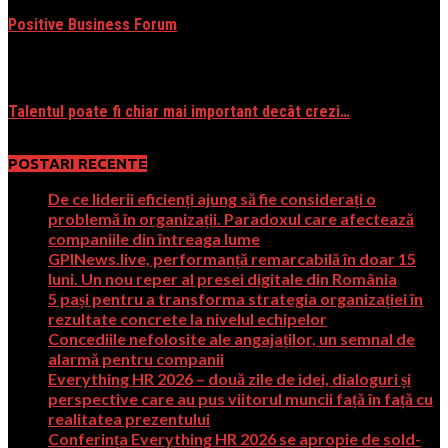
Positive Business Forum
03/27/2013
Talentul poate fi chiar mai important decât crezi…
10/26/2016
POSTARI RECENTE
De ce liderii eficienți ajung să fie considerați o
problemă în organizații. Paradoxul care afectează
companiile din întreaga lume
GPINews.live, performanță remarcabilă în doar 15
luni. Un nou reper al presei digitale din România
5 pași pentru a transforma strategia organizației în
rezultate concrete la nivelul echipelor
Concediile nefolosite ale angajaților, un semnal de
alarmă pentru companii
Everything HR 2026 – două zile de idei, dialoguri și
perspective care au pus viitorul muncii față în față cu
realitatea prezentului
Conferința Everything HR 2026 se apropie de sold-