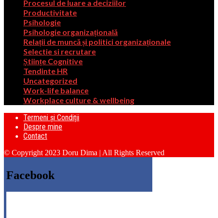
Procesul de luare a deciziilor
Productivitate
Psihologie
Psihologie organizațională
Relații de muncă și politici organizaționale
Selectie si recrutare
Științe Cognitive
Tendinte HR
Uncategorized
Work-life balance
Workplace culture & wellbeing
Termeni și Condiții
Despre mine
Contact
© Copyright 2023 Doru Dima | All Rights Reserved
Facebook