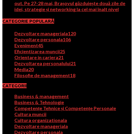
out. Pe 27-28 mai, Brașovul găzduiește două zile de
idei, strategie și networking la cel mai înalt nivel
CATEGORIE POPULARĂ
Dezvoltare manageriala
120
Dezvoltare personala
106
Eveniment
45
Eficientizarea muncii
25
Orientare in cariera
21
Dezvoltarea personalului
21
Media
20
Filosofie de management
18
CATEGORII
Business & management
Business & Tehnologie
Competențe Tehnice și Competențe Personale
Cultura muncii
Cultura organizationala
Dezvoltare manageriala
Dezvoltare personala