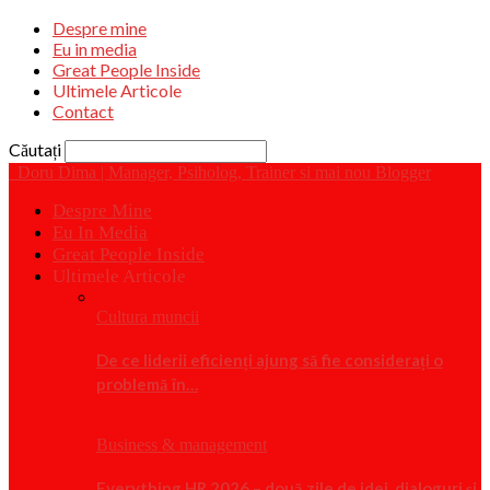
Despre mine
Eu in media
Great People Inside
Ultimele Articole
Contact
Căutați
Doru Dima | Manager, Psiholog, Trainer si mai nou Blogger
Despre Mine
Eu In Media
Great People Inside
Ultimele Articole
Cultura muncii
De ce liderii eficienți ajung să fie considerați o
problemă în…
Business & management
Everything HR 2026 – două zile de idei, dialoguri și