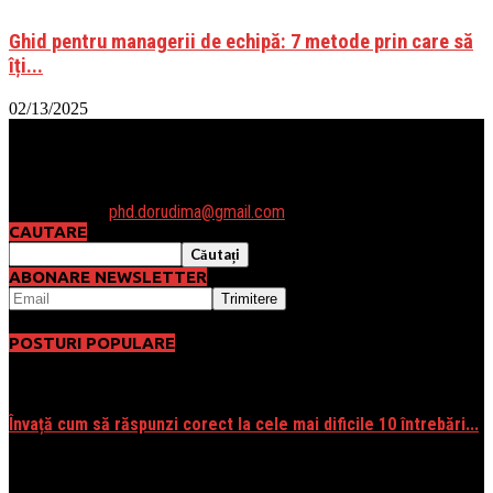
Ghid pentru managerii de echipă: 7 metode prin care să
îți...
02/13/2025
Daca vrei să luam legatura sau ai vreo întrebare, te astept cu un
email la: phd.dorudima@gmail.com sau poti folosi formularul de
contact.
Contactați-ne:
phd.dorudima@gmail.com
CAUTARE
ABONARE NEWSLETTER
POSTURI POPULARE
Învață cum să răspunzi corect la cele mai dificile 10 întrebări...
06/01/2016