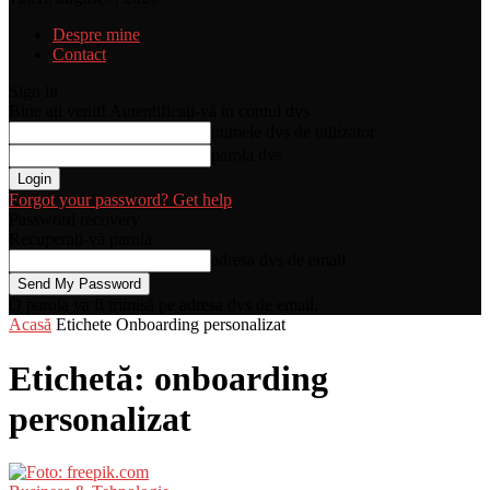
Despre mine
Contact
Sign in
Bine ați venit! Autentificați-vă in contul dvs
numele dvs de utilizator
parola dvs
Forgot your password? Get help
Password recovery
Recuperați-vă parola
adresa dvs de email
O parola va fi trimisă pe adresa dvs de email.
Acasă
Etichete
Onboarding personalizat
Etichetă: onboarding
personalizat