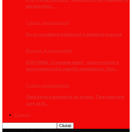
perspective…
Cultura organizationala
De ce managerii inteligenți și ambițioși eșuează
Business & management
EDITORIAL: Economia minții – piața testelor și
antrenamentului cognitiv explodează. Cine…
Cultura organizationala
Ghid pentru managerii de echipă: 7 metode prin
care să îți…
Contact
vineri, august 7, 2026