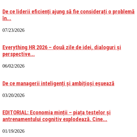
De ce liderii eficienți ajung să fie considerați o problemă
în...
07/23/2026
Everything HR 2026 – două zile de idei, dialoguri și
perspective...
06/02/2026
De ce managerii inteligenți și ambițioși eșuează
03/20/2026
EDITORIAL: Economia minții – piața testelor și
antrenamentului cognitiv explodează. Cine...
01/19/2026