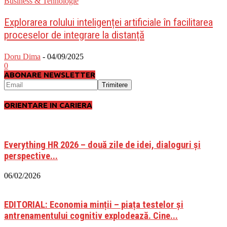
Business & Tehnologie
Explorarea rolului inteligenței artificiale în facilitarea
proceselor de integrare la distanță
Doru Dima
-
04/09/2025
0
ABONARE NEWSLETTER
ORIENTARE IN CARIERA
Everything HR 2026 – două zile de idei, dialoguri și
perspective...
06/02/2026
EDITORIAL: Economia minții – piața testelor și
antrenamentului cognitiv explodează. Cine...