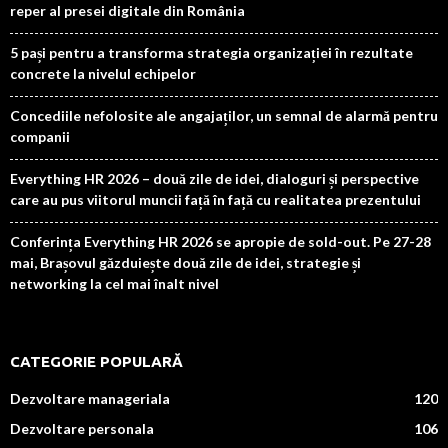
reper al presei digitale din România
5 pași pentru a transforma strategia organizației în rezultate
concrete la nivelul echipelor
Concediile nefolosite ale angajaților, un semnal de alarmă pentru
companii
Everything HR 2026 – două zile de idei, dialoguri și perspective
care au pus viitorul muncii față în față cu realitatea prezentului
Conferința Everything HR 2026 se apropie de sold-out. Pe 27-28
mai, Brașovul găzduiește două zile de idei, strategie și
networking la cel mai înalt nivel
CATEGORIE POPULARĂ
Dezvoltare manageriala
120
Dezvoltare personala
106