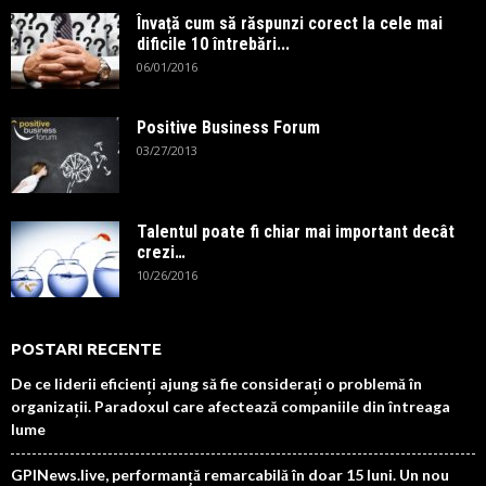
Învață cum să răspunzi corect la cele mai
dificile 10 întrebări...
06/01/2016
Positive Business Forum
03/27/2013
Talentul poate fi chiar mai important decât
crezi…
10/26/2016
POSTARI RECENTE
De ce liderii eficienți ajung să fie considerați o problemă în
organizații. Paradoxul care afectează companiile din întreaga
lume
GPINews.live, performanță remarcabilă în doar 15 luni. Un nou