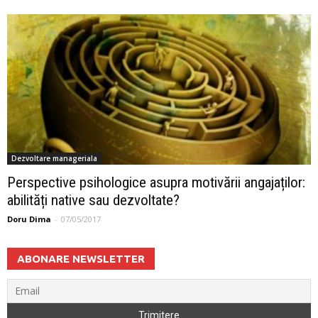
Dezvoltare manageriala
Perspective psihologice asupra motivării angajaților:
abilități native sau dezvoltate?
Doru Dima
-
07/05/2017
ABONARE NEWSLETTER