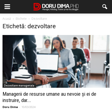
Acasă
Etichete
Dezvoltare
Etichetă: dezvoltare
Dezvoltare manageriala
Managerii de resurse umane au nevoie și ei de
instruire, dar...
Doru Dima
-
10/03/2024