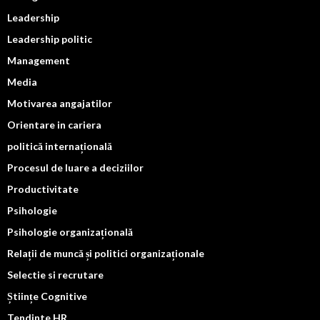
Leadership
Leadership politic
Management
Media
Motivarea angajatilor
Orientare in cariera
politică internațională
Procesul de luare a deciziilor
Productivitate
Psihologie
Psihologie organizațională
Relații de muncă și politici organizaționale
Selectie si recrutare
Științe Cognitive
Tendinte HR