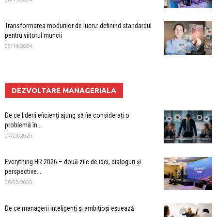
Transformarea modurilor de lucru: definind standardul
pentru viitorul muncii
03/14/2024
DEZVOLTARE MANAGERIALA
De ce liderii eficienți ajung să fie considerați o
problemă în...
07/23/2026
Everything HR 2026 – două zile de idei, dialoguri și
perspective...
06/02/2026
De ce managerii inteligenți și ambițioși eșuează