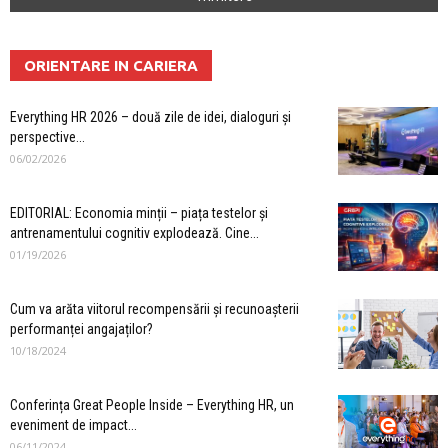
ORIENTARE IN CARIERA
Everything HR 2026 – două zile de idei, dialoguri și
perspective...
06/02/2026
EDITORIAL: Economia minții – piața testelor și
antrenamentului cognitiv explodează. Cine...
01/19/2026
Cum va arăta viitorul recompensării și recunoașterii
performanței angajaților?
10/18/2024
Conferința Great People Inside – Everything HR, un
eveniment de impact...
06/11/2024