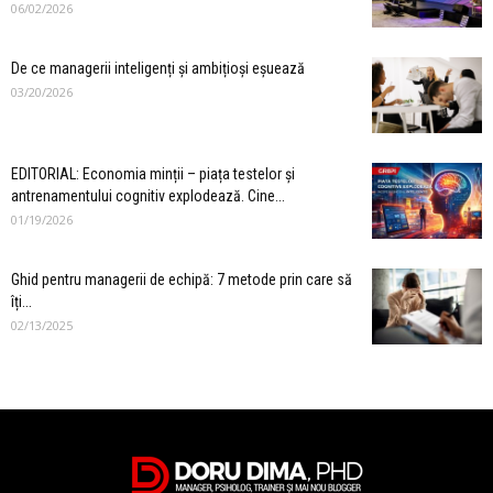
06/02/2026
De ce managerii inteligenți și ambițioși eșuează
03/20/2026
EDITORIAL: Economia minții – piața testelor și
antrenamentului cognitiv explodează. Cine...
01/19/2026
Ghid pentru managerii de echipă: 7 metode prin care să
îți...
02/13/2025