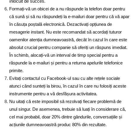
înlocuit de succes.
Formați-vă un obicei de a nu răspunde la telefon doar pentru
că sună și să nu răspundeți la e-mailuri doar pentru că vă apar
în căsuța poștală electronică. Dezactivați opțiunea de
mesagerie instant. Nu este recomandat să acordați tuturor
oamenilor atenția dumneavoastră, decât în cazul în care este
absolut crucial pentru companie să oferiți un răspuns imediat.
În schimb, alocați-vă un interval de timp special pentru a
răspunde la e-mailuri și pentru a returna apelurile telefonice
primite.
Evitați contactul cu Facebook-ul sau cu alte rețele sociale
atunci când sunteți la birou, în cazul în care nu folosiți aceste
instrumente pentru a vă desfășura activitatea.
Nu uitați că este imposibil să rezolvați fiecare problemă de
unul singur. De asemenea, trebuie să luați în considerare că,
cel mai probabil, doar 20% dintre gândurile, conversațiile și
acțiunile dumneavoastră produc 80% din rezultate.