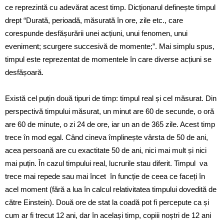
ce reprezintă cu adevărat acest timp. Dicționarul definește timpul
drept “Durată, perioadă, măsurată în ore, zile etc., care
corespunde desfășurării unei acțiuni, unui fenomen, unui
eveniment; scurgere succesivă de momente;”. Mai simplu spus,
timpul este reprezentat de momentele în care diverse acțiuni se
desfășoară.
Există cel puțin două tipuri de timp: timpul real și cel măsurat. Din
perspectivă timpului măsurat, un minut are 60 de secunde, o oră
are 60 de minute, o zi 24 de ore, iar un an de 365 zile. Acest timp
trece în mod egal. Când cineva împlinește vârsta de 50 de ani,
acea persoană are cu exactitate 50 de ani, nici mai mult și nici
mai puțin. În cazul timpului real, lucrurile stau diferit. Timpul va
trece mai repede sau mai încet în funcție de ceea ce faceți în
acel moment (fără a lua în calcul relativitatea timpului dovedită de
către Einstein). Două ore de stat la coadă pot fi percepute ca și
cum ar fi trecut 12 ani, dar în același timp, copiii noștri de 12 ani