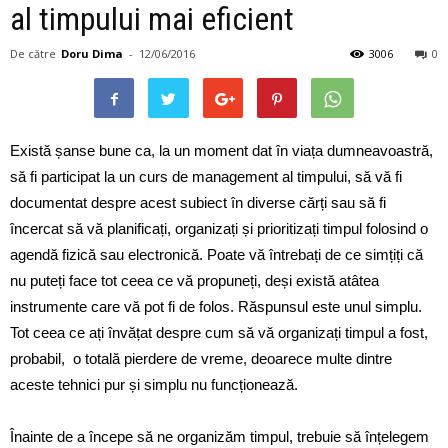
al timpului mai eficient
De către
Doru Dima
-
12/06/2016
3006
0
Există șanse bune ca, la un moment dat în viața dumneavoastră,
să fi participat la un curs de management al timpului, să vă fi
documentat despre acest subiect în diverse cărți sau să fi
încercat să vă planificați, organizați și prioritizați timpul folosind o
agendă fizică sau electronică. Poate vă întrebați de ce simțiți că
nu puteți face tot ceea ce vă propuneți, deși există atâtea
instrumente care vă pot fi de folos. Răspunsul este unul simplu.
Tot ceea ce ați învățat despre cum să vă organizați timpul a fost,
probabil, o totală pierdere de vreme, deoarece multe dintre
aceste tehnici pur și simplu nu funcționează.
Înainte de a începe să ne organizăm timpul, trebuie să înțelegem