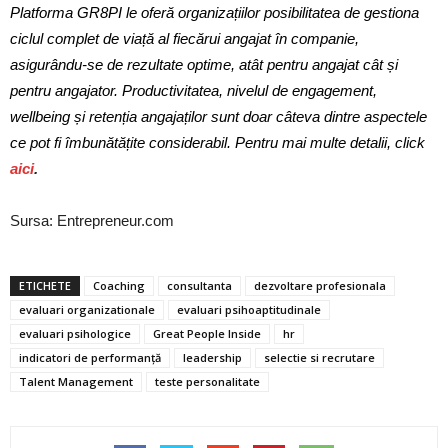
Platforma GR8PI le oferă organizațiilor posibilitatea de gestiona
ciclul complet de viață al fiecărui angajat în companie,
asigurându-se de rezultate optime, atât pentru angajat cât și
pentru angajator. Productivitatea, nivelul de engagement,
wellbeing și retenția angajaților sunt doar câteva dintre aspectele
ce pot fi îmbunătățite considerabil. Pentru mai multe detalii, click
aici
.
Sursa: Entrepreneur.com
ETICHETE
Coaching
consultanta
dezvoltare profesionala
evaluari organizationale
evaluari psihoaptitudinale
evaluari psihologice
Great People Inside
hr
indicatori de performanță
leadership
selectie si recrutare
Talent Management
teste personalitate