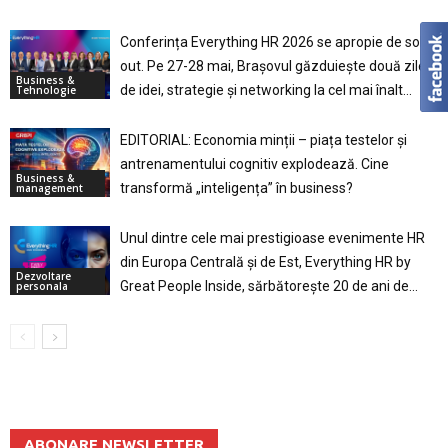
Conferința Everything HR 2026 se apropie de sold-
out. Pe 27-28 mai, Brașovul găzduiește două zile
Business &
de idei, strategie și networking la cel mai înalt...
Tehnologie
EDITORIAL: Economia minții – piața testelor și
antrenamentului cognitiv explodează. Cine
Business &
transformă „inteligența” în business?
management
Unul dintre cele mai prestigioase evenimente HR
din Europa Centrală și de Est, Everything HR by
Dezvoltare
Great People Inside, sărbătorește 20 de ani de...
personala
ABONARE NEWSLETTER