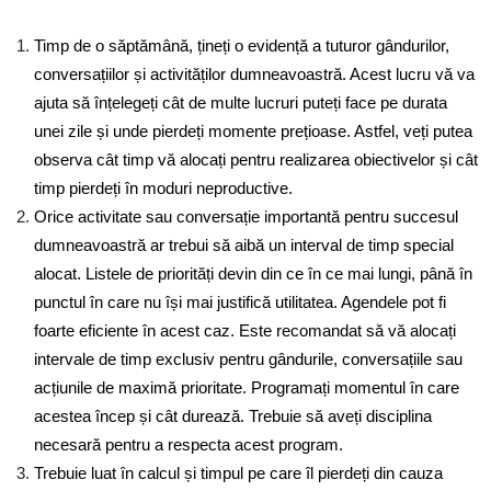
Timp de o săptămână, țineți o evidență a tuturor gândurilor,
conversațiilor și activităților dumneavoastră. Acest lucru vă va
ajuta să înțelegeți cât de multe lucruri puteți face pe durata
unei zile și unde pierdeți momente prețioase. Astfel, veți putea
observa cât timp vă alocați pentru realizarea obiectivelor și cât
timp pierdeți în moduri neproductive.
Orice activitate sau conversație importantă pentru succesul
dumneavoastră ar trebui să aibă un interval de timp special
alocat. Listele de priorități devin din ce în ce mai lungi, până în
punctul în care nu își mai justifică utilitatea. Agendele pot fi
foarte eficiente în acest caz. Este recomandat să vă alocați
intervale de timp exclusiv pentru gândurile, conversațiile sau
acțiunile de maximă prioritate. Programați momentul în care
acestea încep și cât durează. Trebuie să aveți disciplina
necesară pentru a respecta acest program.
Trebuie luat în calcul și timpul pe care îl pierdeți din cauza