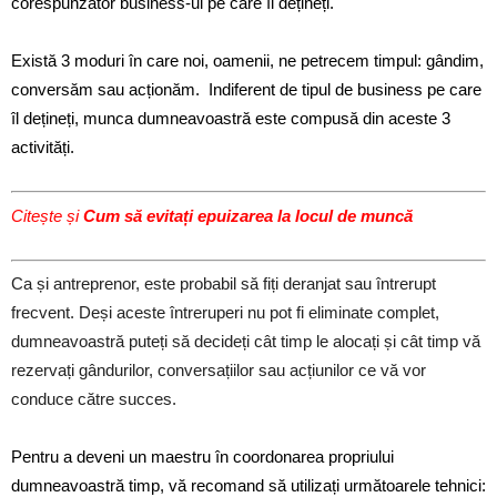
corespunzător business-ul pe care îl dețineți.
Există 3 moduri în care noi, oamenii, ne petrecem timpul: gândim,
conversăm sau acționăm. Indiferent de tipul de business pe care
îl dețineți, munca dumneavoastră este compusă din aceste 3
activități.
Citește și
Cum să evitați epuizarea la locul de muncă
Ca și antreprenor, este probabil să fiți deranjat sau întrerupt
frecvent. Deși aceste întreruperi nu pot fi eliminate complet,
dumneavoastră puteți să decideți cât timp le alocați și cât timp vă
rezervați gândurilor, conversațiilor sau acțiunilor ce vă vor
conduce către succes.
Pentru a deveni un maestru în coordonarea propriului
dumneavoastră timp, vă recomand să utilizați următoarele tehnici: