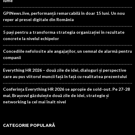
lume
GPINews.live, performanță remarcabilă în doar 15 luni. Un nou
reper al presei digitale din România
5 pași pentru a transforma strategia organizației în rezultate
concrete la nivelul echipelor
Concediile nefolosite ale angajaților, un semnal de alarmă pentru
companii
Everything HR 2026 – două zile de idei, dialoguri și perspective
care au pus viitorul muncii față în față cu realitatea prezentului
Conferința Everything HR 2026 se apropie de sold-out. Pe 27-28
mai, Brașovul găzduiește două zile de idei, strategie și
networking la cel mai înalt nivel
CATEGORIE POPULARĂ