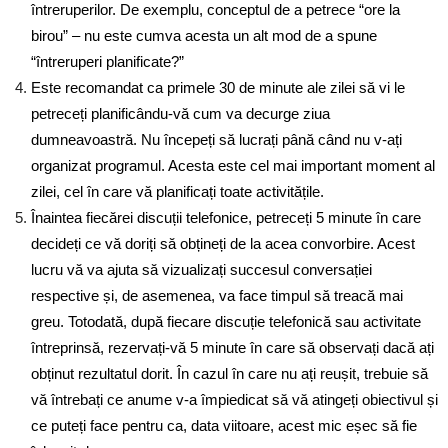
întreruperilor. De exemplu, conceptul de a petrece “ore la
birou” – nu este cumva acesta un alt mod de a spune
“întreruperi planificate?”
Este recomandat ca primele 30 de minute ale zilei să vi le
petreceți planificându-vă cum va decurge ziua
dumneavoastră. Nu începeți să lucrați până când nu v-ați
organizat programul. Acesta este cel mai important moment al
zilei, cel în care vă planificați toate activitățile.
Înaintea fiecărei discuții telefonice, petreceți 5 minute în care
decideți ce vă doriți să obțineți de la acea convorbire. Acest
lucru vă va ajuta să vizualizați succesul conversației
respective și, de asemenea, va face timpul să treacă mai
greu. Totodată, după fiecare discuție telefonică sau activitate
întreprinsă, rezervați-vă 5 minute în care să observați dacă ați
obținut rezultatul dorit. În cazul în care nu ați reușit, trebuie să
vă întrebați ce anume v-a împiedicat să vă atingeți obiectivul și
ce puteți face pentru ca, data viitoare, acest mic eșec să fie