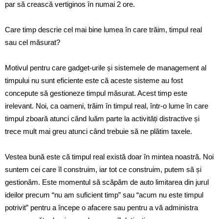
par să crească vertiginos în numai 2 ore.
Care timp descrie cel mai bine lumea în care trăim, timpul real
sau cel măsurat?
Motivul pentru care gadget-urile și sistemele de management al
timpului nu sunt eficiente este că aceste sisteme au fost
concepute să gestioneze timpul măsurat. Acest timp este
irelevant. Noi, ca oameni, trăim în timpul real, într-o lume în care
timpul zboară atunci când luăm parte la activități distractive și
trece mult mai greu atunci când trebuie să ne plătim taxele.
Vestea bună este că timpul real există doar în mintea noastră. Noi
suntem cei care îl construim, iar tot ce construim, putem să și
gestionăm. Este momentul să scăpăm de auto limitarea din jurul
ideilor precum “nu am suficient timp” sau “acum nu este timpul
potrivit” pentru a începe o afacere sau pentru a vă administra