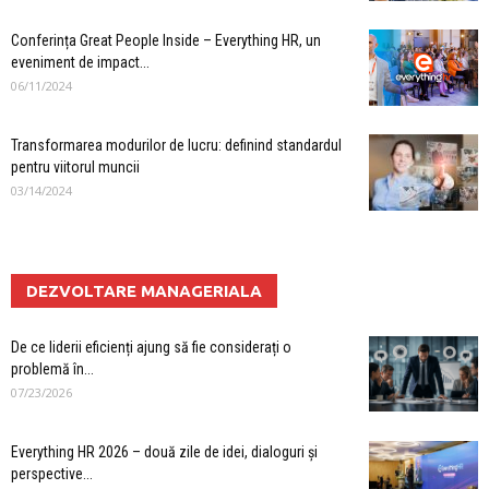
Conferința Great People Inside – Everything HR, un
eveniment de impact...
06/11/2024
Transformarea modurilor de lucru: definind standardul
pentru viitorul muncii
03/14/2024
DEZVOLTARE MANAGERIALA
De ce liderii eficienți ajung să fie considerați o
problemă în...
07/23/2026
Everything HR 2026 – două zile de idei, dialoguri și
perspective...