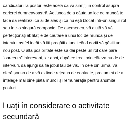
candidaturii la posturi este acela că vă simțiți în control asupra
carierei dumneavoastră. Acțiunea de a căuta un loc de muncă te
face să realizezi că ai de ales și că nu ești blocat într-un singur rol
sau într-o singură companie. De asemenea, vă ajută să vă
perfecționați abilitățile de căutare a unui loc de muncă și de
interviu, astfel încât să fiți pregătit atunci când doriți să găsiți un
nou post. O altă posibilitate este să dai peste un rol care pare
“oarecum” interesant, iar apoi, după ce treci prin câteva runde de
interviuri, să ajungi să fie jobul tău de vis. În cele din urmă, vă
oferă șansa de a vă extinde rețeaua de contacte, precum și de a
înțelege mai bine piața muncii și remunerația pentru anumite
posturi.
Luați în considerare o activitate
secundară