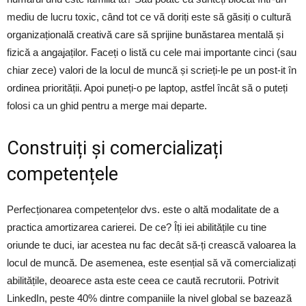
mediu de lucru toxic, când tot ce vă doriți este să găsiți o cultură
organizațională creativă care să sprijine bunăstarea mentală și
fizică a angajaților. Faceți o listă cu cele mai importante cinci (sau
chiar zece) valori de la locul de muncă și scrieți-le pe un post-it în
ordinea priorității. Apoi puneți-o pe laptop, astfel încât să o puteți
folosi ca un ghid pentru a merge mai departe.
Construiți și comercializați
competențele
Perfecționarea competențelor dvs. este o altă modalitate de a
practica amortizarea carierei. De ce? Îți iei abilitățile cu tine
oriunde te duci, iar acestea nu fac decât să-ți crească valoarea la
locul de muncă. De asemenea, este esențial să vă comercializați
abilitățile, deoarece asta este ceea ce caută recrutorii. Potrivit
LinkedIn, peste 40% dintre companiile la nivel global se bazează