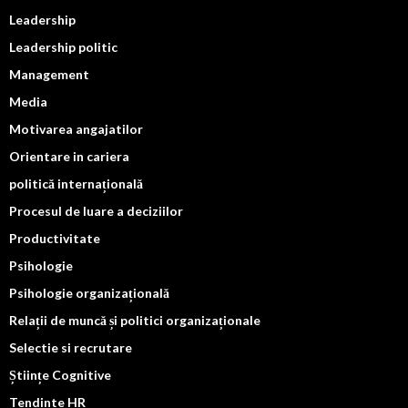
Leadership
Leadership politic
Management
Media
Motivarea angajatilor
Orientare in cariera
politică internațională
Procesul de luare a deciziilor
Productivitate
Psihologie
Psihologie organizațională
Relații de muncă și politici organizaționale
Selectie si recrutare
Științe Cognitive
Tendinte HR