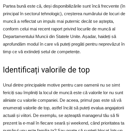
Partea bună este că, deși disponibilizările sunt încă frecvente (în
principal în sectorul tehnologic), creșterea numărului de locuri de
muncă a reflectat un impuls mai puternic decât se aștepta,
conform celui mai recent raport privind locurile de muncă al
Departamentului Muncii din Statele Unite. Așadar, haideți să
aprofundăm modul în care vă puteți pregăti pentru neprevăzut în
timp ce vă extindeți setul de competențe.
Identificați valorile de top
Unul dintre principalele motive pentru care oamenii nu se simt
fericiți sau împliniți la locul de muncă este că valorile lor nu sunt
aliniate cu valorile companiei. De aceea, primul pas este să vă
enumerați valorile de top, astfel încât să puteți evalua angajatorii
actuali și viitori. De exemplu, se așteaptă managerul tău să fii
prezent la e-mail în fiecare seară și weekend, când prioritatea ta
numărul unu este familia ta? Sau poate că sunteți blocat într-un