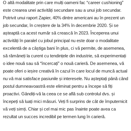
O altă modalitate prin care mulți oameni fac “career cushioning”
este crearea unei activități secundare sau a unui job secundar.
Potrivit unui raport Zapier, 40% dintre americani au în prezent un
job secundar, în creștere de la 34% în decembrie 2020. Și se
așteaptă ca acest număr să crească în 2023. Începerea unui
activități în paralel cu jobul principal nu este doar o modalitate
excelentă de a câștiga bani în plus, ci vă permite, de asemenea,
să rămâneți la curent cu tendințele din industrie, să experimentați
o idee nouă sau să “încercați” o nouă carieră. De asemenea, vă
poate oferi o ieșire creativă în cazul în care locul de muncă actual
nu vă mai satisface pasiunile și interesele. Nu așteptați până când
postul dumneavoastră este eliminat pentru a începe să fiți
proactivi. Gândiți-vă la ceea ce se află sub controlul dvs. și
începeți să luați mici măsuri. Veți fi surprins de cât de împuternicit
vă veți simți. Chiar și cel mai mic pas înainte poate avea ca
rezultat un succes incredibil pe termen lung în carieră.