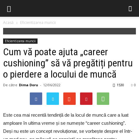
Acasă
Eficientizarea muncii
Eficientizarea muncii
Cum vă poate ajuta „career
cushioning” să vă pregătiți pentru
o pierdere a locului de muncă
De către
Dima Doru
-
12/06/2022
1530
0
Este cea mai recentă tendință de la locul de muncă care a luat
amploare în ultima vreme și se numește “career cushioning”.
Deși nu este un concept revoluționar, se vorbește despre el într-