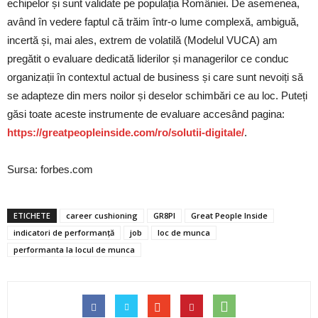
echipelor și sunt validate pe populația României. De asemenea,
având în vedere faptul că trăim într-o lume complexă, ambiguă,
incertă și, mai ales, extrem de volatilă (Modelul VUCA) am
pregătit o evaluare dedicată liderilor și managerilor ce conduc
organizații în contextul actual de business și care sunt nevoiți să
se adapteze din mers noilor și deselor schimbări ce au loc. Puteți
găsi toate aceste instrumente de evaluare accesând pagina:
https://greatpeopleinside.com/ro/solutii-digitale/
.
Sursa: forbes.com
ETICHETE
career cushioning
GR8PI
Great People Inside
indicatori de performanță
job
loc de munca
performanta la locul de munca