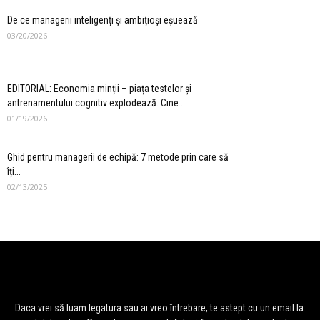
De ce managerii inteligenți și ambițioși eșuează
03/20/2026
EDITORIAL: Economia minții – piața testelor și
antrenamentului cognitiv explodează. Cine...
01/19/2026
Ghid pentru managerii de echipă: 7 metode prin care să
îți...
02/13/2025
Daca vrei să luam legatura sau ai vreo întrebare, te astept cu un email la: