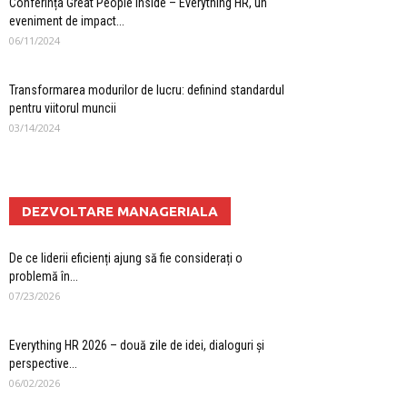
Conferința Great People Inside – Everything HR, un
eveniment de impact...
06/11/2024
Transformarea modurilor de lucru: definind standardul
pentru viitorul muncii
03/14/2024
DEZVOLTARE MANAGERIALA
De ce liderii eficienți ajung să fie considerați o
problemă în...
07/23/2026
Everything HR 2026 – două zile de idei, dialoguri și
perspective...
06/02/2026