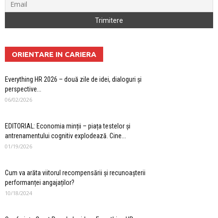
ORIENTARE IN CARIERA
Everything HR 2026 – două zile de idei, dialoguri și
perspective...
06/02/2026
EDITORIAL: Economia minții – piața testelor și
antrenamentului cognitiv explodează. Cine...
01/19/2026
Cum va arăta viitorul recompensării și recunoașterii
performanței angajaților?
10/18/2024