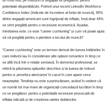
un mod nou, pe măsură ce angajații se pregătesc pentru
potențiale disponibilizări. Potrivit unui recent LinkedIn Workforce
Confidence Index (Indicele de încredere al forței de muncă), 85%
dintre angajații americani sunt îngrijorați de inflație, însă doar 44%
se simt pregătiți pentru o recesiune economică. Așadar,
întrebarea este: ce este “career cushioning” și cum vă poate ajuta
să vă pregătiți pentru o pierdere a locului de muncă?
“Career cushioning” este un termen derivat din lumea întâlnirilor în
care indivizii iau în considerare alte opțiuni romantice în timp ce
se află încă într-o relație serioasă. În domeniul profesional, se
referă la păstrarea opțiunilor deschise și la luarea de măsuri
pentru a ‚amortiza aterizarea’ în cazul în care apare ceva
neașteptat. Tendința nu este surprinzătoare, având în vedere că
un număr tot mai mare de organizații concediază lucrători în timp
ce se pregătesc pentru o potențială recesiune provocată de
inflația ridicată și de creșterea ratelor dobânzilor.