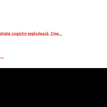
tului cognitiv explodează. Cine...
...
 la: phd.dorudima@gmail.com sau poti folosi formularul de contact.