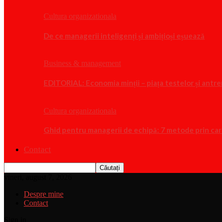
Cultura organizationala
De ce managerii inteligenți și ambițioși eșuează
Business & management
EDITORIAL: Economia minții – piața testelor și ant
Cultura organizationala
Ghid pentru managerii de echipă: 7 metode prin care
Contact
vineri, august 7, 2026
Despre mine
Contact
Sign in