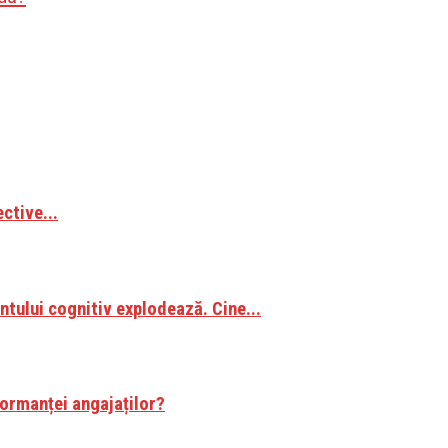
ctive...
tului cognitiv explodează. Cine...
formanței angajaților?