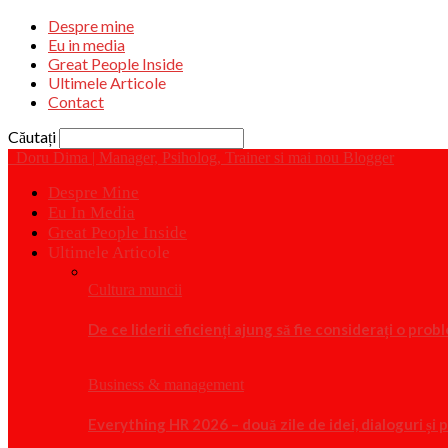
Despre mine
Eu in media
Great People Inside
Ultimele Articole
Contact
Căutați
Doru Dima | Manager, Psiholog, Trainer si mai nou Blogger
Despre Mine
Eu In Media
Great People Inside
Ultimele Articole
Cultura muncii
De ce liderii eficienți ajung să fie considerați o pro
Business & management
Everything HR 2026 – două zile de idei, dialoguri și