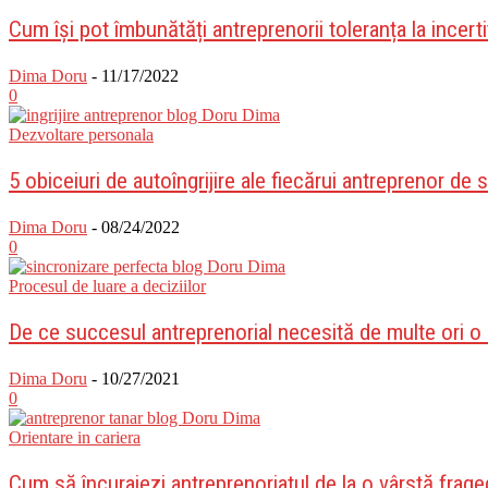
Cum își pot îmbunătăți antreprenorii toleranța la incert
Dima Doru
-
11/17/2022
0
Dezvoltare personala
5 obiceiuri de autoîngrijire ale fiecărui antreprenor de
Dima Doru
-
08/24/2022
0
Procesul de luare a deciziilor
De ce succesul antreprenorial necesită de multe ori o
Dima Doru
-
10/27/2021
0
Orientare in cariera
Cum să încurajezi antreprenoriatul de la o vârstă frag