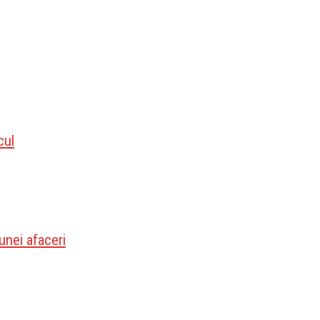
cul
unei afaceri