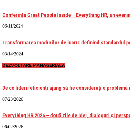
Conferința Great People Inside – Everything HR, un eveni
06/11/2024
Transformarea modurilor de lucru: definind standardul pe
03/14/2024
DEZVOLTARE MANAGERIALA
De ce liderii eficienți ajung să fie considerați o problemă î
07/23/2026
Everything HR 2026 – două zile de idei, dialoguri și perspe
06/02/2026