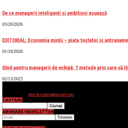
De ce managerii inteligenți și ambițioși eșuează
03/20/2026
EDITORIAL: Economia minții – piața testelor și antrenamen
01/19/2026
Ghid pentru managerii de echipă: 7 metode prin care să îți
02/13/2025
Daca vrei să luam legatura sau ai vreo întrebare, te astept cu un email
Contactați-ne:
phd.dorudima@gmail.com
CAUTARE
ABONARE NEWSLETTER