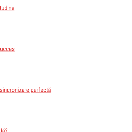
itudine
 succes
 sincronizare perfectă
edă?