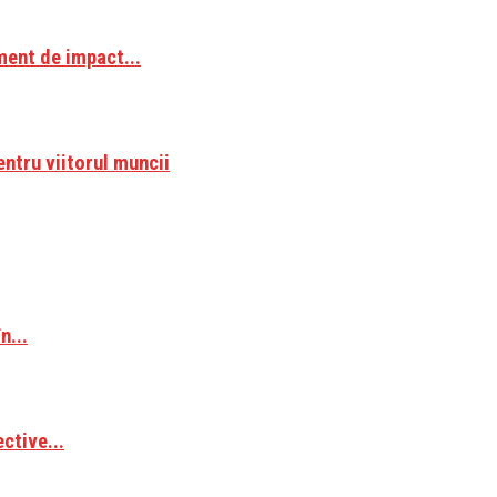
ment de impact...
ntru viitorul muncii
n...
ctive...