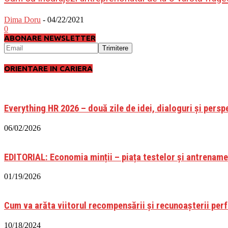
Dima Doru
-
04/22/2021
0
ABONARE NEWSLETTER
ORIENTARE IN CARIERA
Everything HR 2026 – două zile de idei, dialoguri și perspe
06/02/2026
EDITORIAL: Economia minții – piața testelor și antrenamen
01/19/2026
Cum va arăta viitorul recompensării și recunoașterii per
10/18/2024