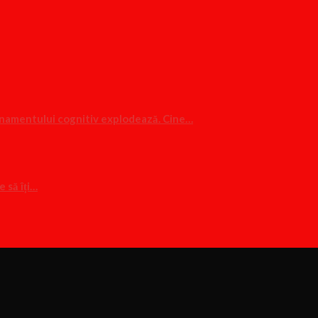
renamentului cognitiv explodează. Cine…
 să îți…