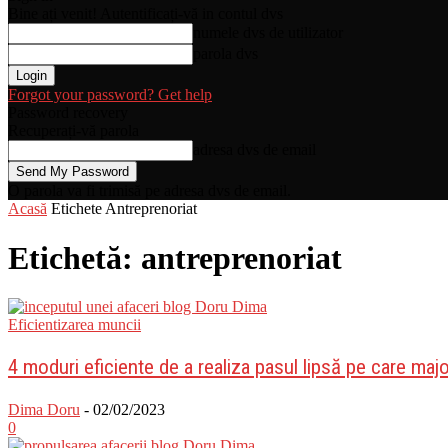
Bine ați venit! Autentificați-vă in contul dvs
numele dvs de utilizator
parola dvs
Forgot your password? Get help
Password recovery
Recuperați-vă parola
adresa dvs de email
O parola va fi trimisă pe adresa dvs de email.
Acasă
Etichete
Antreprenoriat
Etichetă: antreprenoriat
Eficientizarea muncii
4 moduri eficiente de a realiza pasul lipsă pe care major
Dima Doru
-
02/02/2023
0