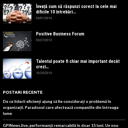
Învață cum să răspunzi corect la cele mai
dificile 10 întrebări...
06/01/2016
Positive Business Forum
03/27/2013
Talentul poate fi chiar mai important decât
crezi…
10/26/2016
POSTARI RECENTE
De ce liderii eficienți ajung să fie considerați o problemă în
organizații. Paradoxul care afectează companiile din întreaga
lume
GPINews.live, performanță remarcabilă în doar 15 luni. Un nou