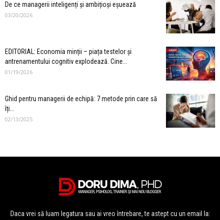
De ce managerii inteligenți și ambițioși eșuează
03/20/2026
EDITORIAL: Economia minții – piața testelor și
antrenamentului cognitiv explodează. Cine...
01/19/2026
Ghid pentru managerii de echipă: 7 metode prin care să
îți...
02/13/2025
Daca vrei să luam legatura sau ai vreo întrebare, te astept cu un email la: