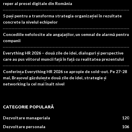
reper al presei digitale din România
5 pași pentru a transforma strategia organizației în rezultate
concrete la nivelul echipelor
Concediile nefolosite ale angajaților, un semnal de alarmă pentru
companii
Everything HR 2026 – două zile de idei, dialoguri și perspective
care au pus viitorul muncii față în față cu realitatea prezentului
Conferința Everything HR 2026 se apropie de sold-out. Pe 27-28
mai, Brașovul găzduiește două zile de idei, strategie și
networking la cel mai înalt nivel
CATEGORIE POPULARĂ
Dezvoltare manageriala
120
Dezvoltare personala
106