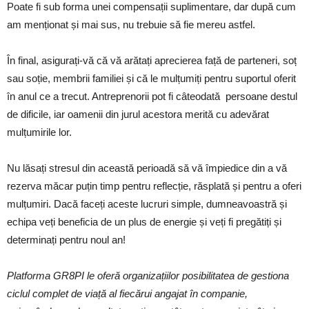
Poate fi sub forma unei compensații suplimentare, dar după cum
am menționat și mai sus, nu trebuie să fie mereu astfel.
În final, asigurați-vă că vă arătați aprecierea față de parteneri, soț
sau soție, membrii familiei și că le mulțumiți pentru suportul oferit
în anul ce a trecut. Antreprenorii pot fi câteodată persoane destul
de dificile, iar oamenii din jurul acestora merită cu adevărat
mulțumirile lor.
Nu lăsați stresul din această perioadă să vă împiedice din a vă
rezerva măcar puțin timp pentru reflecție, răsplată și pentru a oferi
mulțumiri. Dacă faceți aceste lucruri simple, dumneavoastră și
echipa veți beneficia de un plus de energie și veți fi pregătiți și
determinați pentru noul an!
Platforma GR8PI le oferă organizațiilor posibilitatea de gestiona
ciclul complet de viață al fiecărui angajat în companie,