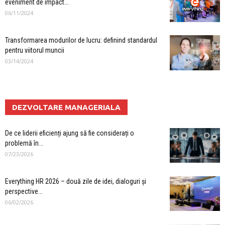
eveniment de impact...
06/11/2024
Transformarea modurilor de lucru: definind standardul
pentru viitorul muncii
03/14/2024
DEZVOLTARE MANAGERIALA
De ce liderii eficienți ajung să fie considerați o
problemă în...
07/23/2026
Everything HR 2026 – două zile de idei, dialoguri și
perspective...
06/02/2026