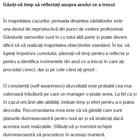
Găsiți-vă timp să reflectați asupra anului ce a trecut
În majoritatea cazurilor, perioada dinaintea sărbătorilor este
una destul de neproductivă din punct de vedere profesional.
Gândurile oamenilor sunt în cu totul altă parte și poate deveni
dificil să vă realizați majoritatea obiectivelor standard. În loc să
luptați împotriva curentului, păstrați-vă timp pentru a reflecta și
pentru a identifica momentele din anul ce a trecut în care ați
procedat corect, dar și pe cele când ați greșit .
O conștiență (self-awareness) dezvoltată este probabil cea mai
valoroasă trăsătură pe care un manager o poate avea. La fel ca și
în cazul oricărei alte abilități, trebuie timp și efort pentru a o putea
dezvolta. Recomandarea mea este să vă gândiți care sunt
planurile dumneavoastră pentru noul an și să analizați dacă
acestea sunt realizabile. Sfătuiți-vă și membrii echipei
dumneavoastră să procedeze în aceeași manieră.