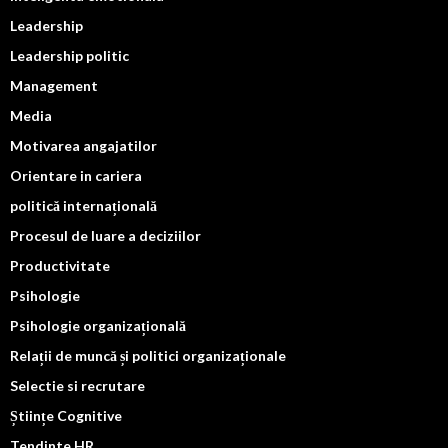
Leadership
Leadership politic
Management
Media
Motivarea angajatilor
Orientare in cariera
politică internațională
Procesul de luare a deciziilor
Productivitate
Psihologie
Psihologie organizațională
Relații de muncă și politici organizaționale
Selectie si recrutare
Științe Cognitive
Tendinte HR