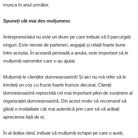
munca în anul următor.
Spuneți cât mai des mulțumesc
Antreprenoriatul nu este un drum pe care trebuie să îl parcurgeți
singuri. Este nevoie de parteneri, angajați și relații foarte bune
între aceștia. În această perioadă a anului, este important să le
mulțumiți oamenilor care v-au ajutat.
Mulțumiți-le clienților dumneavoastră! Și aici nu mă refer să le
trimiteți un coș cu fructe foarte frumos decorat. Clienții
dumneavoastră reprezintă cel mai important pilon de susținere al
organizației dumneavoastră. Din acest motiv vă recomand să
găsiți o modalitate cât mai autentică prin care să vă arătați
aprecierea față de ei.
În al doilea rând, trebuie să mulțumiți echipei pe care o aveți.