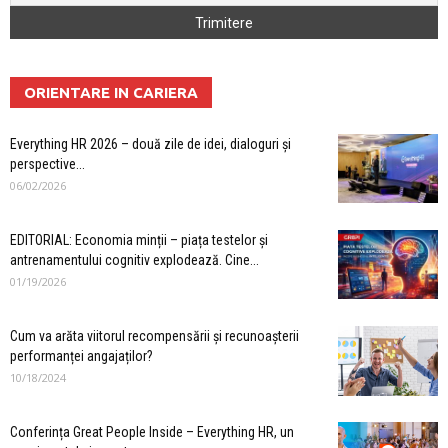
ORIENTARE IN CARIERA
Everything HR 2026 – două zile de idei, dialoguri și
perspective...
06/02/2026
EDITORIAL: Economia minții – piața testelor și
antrenamentului cognitiv explodează. Cine...
01/19/2026
Cum va arăta viitorul recompensării și recunoașterii
performanței angajaților?
10/18/2024
Conferința Great People Inside – Everything HR, un