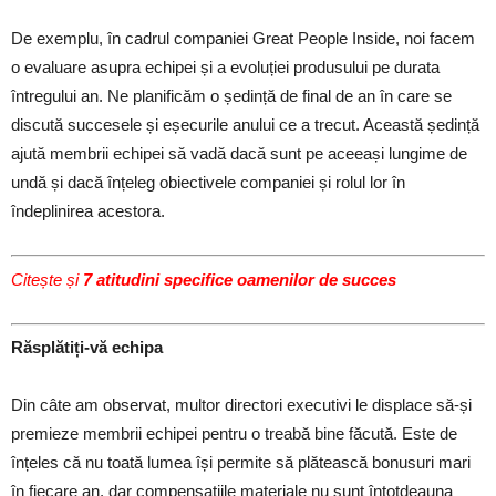
De exemplu, în cadrul companiei Great People Inside, noi facem
o evaluare asupra echipei și a evoluției produsului pe durata
întregului an. Ne planificăm o ședință de final de an în care se
discută succesele și eșecurile anului ce a trecut. Această ședință
ajută membrii echipei să vadă dacă sunt pe aceeași lungime de
undă și dacă înțeleg obiectivele companiei și rolul lor în
îndeplinirea acestora.
Citește și
7 atitudini specifice oamenilor de succes
Răsplătiți-vă echipa
Din câte am observat, multor directori executivi le displace să-și
premieze membrii echipei pentru o treabă bine făcută. Este de
înțeles că nu toată lumea își permite să plătească bonusuri mari
în fiecare an, dar compensațiile materiale nu sunt întotdeauna