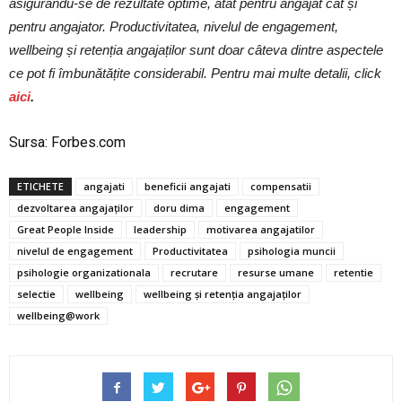
asigurându-se de rezultate optime, atât pentru angajat cât și
pentru angajator. Productivitatea, nivelul de engagement,
wellbeing și retenția angajaților sunt doar câteva dintre aspectele
ce pot fi îmbunătățite considerabil. Pentru mai multe detalii, click
aici
.
Sursa: Forbes.com
ETICHETE
angajati
beneficii angajati
compensatii
dezvoltarea angajaților
doru dima
engagement
Great People Inside
leadership
motivarea angajatilor
nivelul de engagement
Productivitatea
psihologia muncii
psihologie organizationala
recrutare
resurse umane
retentie
selectie
wellbeing
wellbeing și retenția angajaților
wellbeing@work