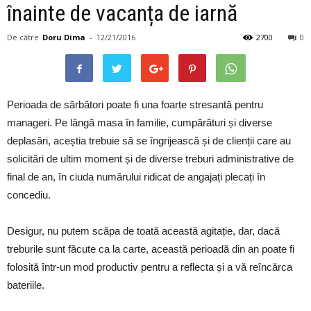
înainte de vacanța de iarnă
De către
Doru Dima
-
12/21/2016
2700
0
Perioada de sărbători poate fi una foarte stresantă pentru
manageri. Pe lângă masa în familie, cumpărături și diverse
deplasări, aceștia trebuie să se îngrijească și de clienții care au
solicitări de ultim moment și de diverse treburi administrative de
final de an, în ciuda numărului ridicat de angajați plecați în
concediu.
Desigur, nu putem scăpa de toată această agitație, dar, dacă
treburile sunt făcute ca la carte, această perioadă din an poate fi
folosită într-un mod productiv pentru a reflecta și a vă reîncărca
bateriile.