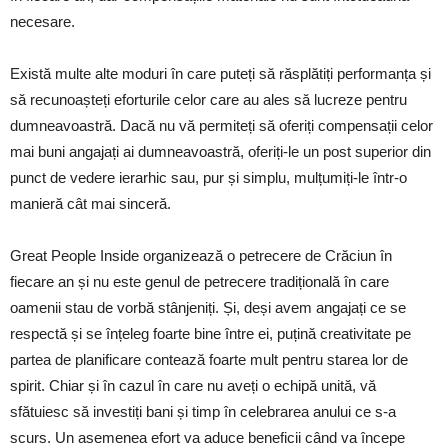
necesare.
Există multe alte moduri în care puteți să răsplătiți performanța și
să recunoașteți eforturile celor care au ales să lucreze pentru
dumneavoastră. Dacă nu vă permiteți să oferiți compensații celor
mai buni angajați ai dumneavoastră, oferiți-le un post superior din
punct de vedere ierarhic sau, pur și simplu, mulțumiți-le într-o
manieră cât mai sinceră.
Great People Inside organizează o petrecere de Crăciun în
fiecare an și nu este genul de petrecere tradițională în care
oamenii stau de vorbă stânjeniți. Și, deși avem angajați ce se
respectă și se înțeleg foarte bine între ei, puțină creativitate pe
partea de planificare contează foarte mult pentru starea lor de
spirit. Chiar și în cazul în care nu aveți o echipă unită, vă
sfătuiesc să investiți bani și timp în celebrarea anului ce s-a
scurs. Un asemenea efort va aduce beneficii când va începe