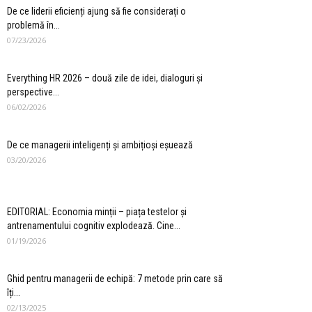
De ce liderii eficienți ajung să fie considerați o
problemă în...
07/23/2026
Everything HR 2026 – două zile de idei, dialoguri și
perspective...
06/02/2026
De ce managerii inteligenți și ambițioși eșuează
03/20/2026
EDITORIAL: Economia minții – piața testelor și
antrenamentului cognitiv explodează. Cine...
01/19/2026
Ghid pentru managerii de echipă: 7 metode prin care să
îți...
02/13/2025