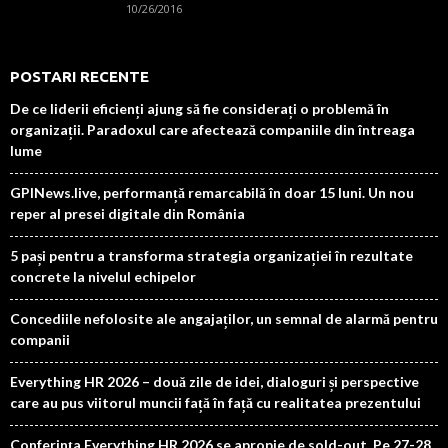
10/26/2016
POSTARI RECENTE
De ce liderii eficienți ajung să fie considerați o problemă în
organizații. Paradoxul care afectează companiile din întreaga
lume
GPINews.live, performanță remarcabilă în doar 15 luni. Un nou
reper al presei digitale din România
5 pași pentru a transforma strategia organizației în rezultate
concrete la nivelul echipelor
Concediile nefolosite ale angajaților, un semnal de alarmă pentru
companii
Everything HR 2026 – două zile de idei, dialoguri și perspective
care au pus viitorul muncii față în față cu realitatea prezentului
Conferința Everything HR 2026 se apropie de sold-out. Pe 27-28