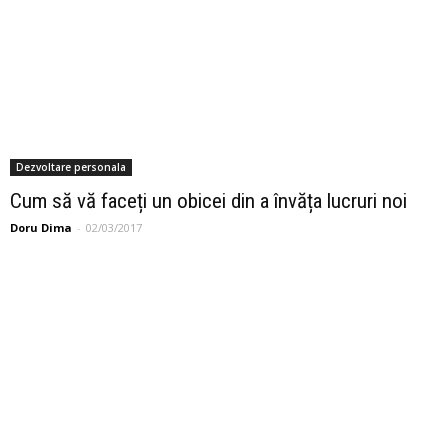
Dezvoltare personala
Cum să vă faceți un obicei din a învăța lucruri noi
Doru Dima
-
02/03/2017