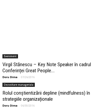
Eveniment
Virgil Stănescu – Key Note Speaker în cadrul
Conferinței Great People...
Doru Dima
-
07/26/2016
Dezvoltare manageriala
Rolul conștientizării depline (mindfulness) în
strategiile organizaționale
Doru Dima
-
06/30/2016