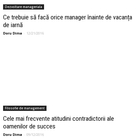
Dezvoltare manageriala
Ce trebuie să facă orice manager înainte de vacanța
de iarnă
Doru Dima
-
12/21/2016
Filosofie de management
Cele mai frecvente atitudini contradictorii ale
oamenilor de succes
Doru Dima
-
09/12/2016