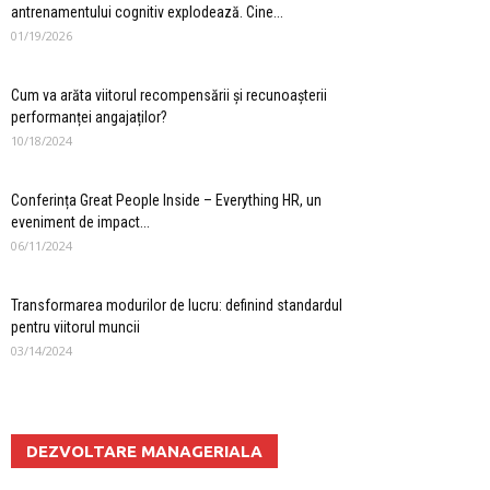
antrenamentului cognitiv explodează. Cine...
01/19/2026
Cum va arăta viitorul recompensării și recunoașterii
performanței angajaților?
10/18/2024
Conferința Great People Inside – Everything HR, un
eveniment de impact...
06/11/2024
Transformarea modurilor de lucru: definind standardul
pentru viitorul muncii
03/14/2024
DEZVOLTARE MANAGERIALA