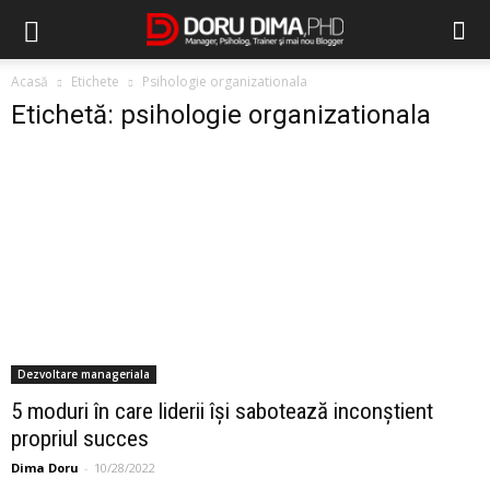
Acasă
Etichete
Psihologie organizationala
Etichetă: psihologie organizationala
Dezvoltare manageriala
5 moduri în care liderii își sabotează inconștient
propriul succes
Dima Doru
-
10/28/2022