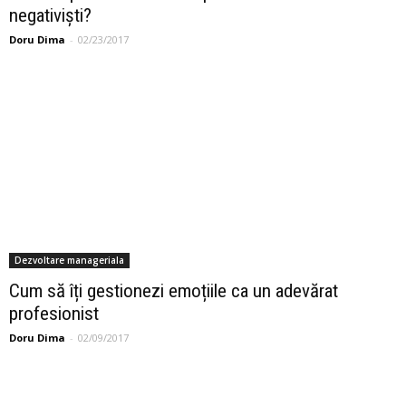
negativiști?
Doru Dima
-
02/23/2017
Dezvoltare manageriala
Cum să îți gestionezi emoțiile ca un adevărat
profesionist
Doru Dima
-
02/09/2017