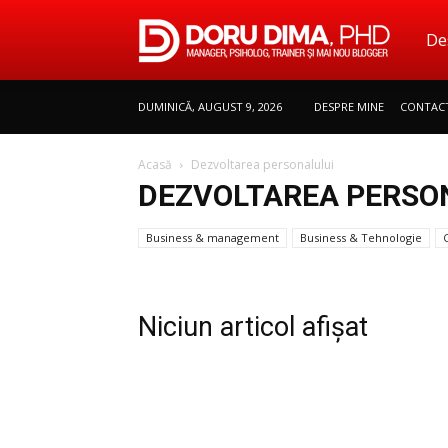
De
Doru
DUMINICĂ, AUGUST 9, 2026
DESPRE MINE
CONTAC
Dima
Acasă
Dezvoltarea personalului
DEZVOLTAREA PERSO
|
Business & management
Business & Tehnologie
Mana
Niciun articol afișat
Psiho
Train