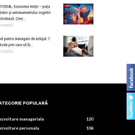
ITORIAL: Economia minții – piața
stelor și antrenamentului cognitiv
plodează. Cine...
/19/2026
id pentru managerii de echipă: 7
tode prin care să îți...
/13/2025
ATEGORIE POPULARĂ
ezvoltare manageriala
120
ezvoltare personala
106