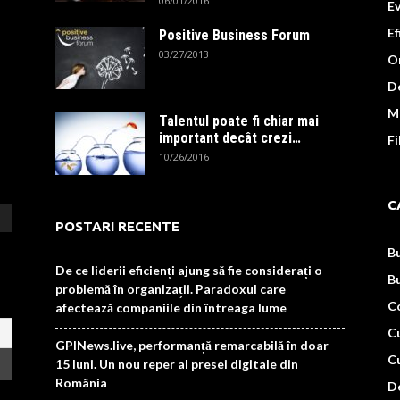
06/01/2016
E
Ef
Positive Business Forum
03/27/2013
Or
De
M
Talentul poate fi chiar mai
important decât crezi…
F
10/26/2016
C
POSTARI RECENTE
B
De ce liderii eficienți ajung să fie considerați o
B
problemă în organizații. Paradoxul care
C
afectează companiile din întreaga lume
Cu
GPINews.live, performanță remarcabilă în doar
Cu
15 luni. Un nou reper al presei digitale din
România
D