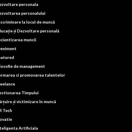
ezvoltare personala
zvoltarea personalului
scriminare la locul de muncă
ucație și Dezvoltare personală
icientizarea muncii
veniment
eatured
ilosofie de management
ormarea si promovarea talentelor
reelance
estionarea Timpului
rțuire și victimizare în muncă
R Tech
ovatie
teligenta Artificiala