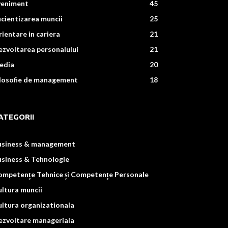
veniment
45
icientizarea muncii
25
ientare in cariera
21
zvoltarea personalului
21
edia
20
ilosofie de management
18
ATEGORII
usiness & management
usiness & Tehnologie
ompetențe Tehnice și Competențe Personale
ltura muncii
ltura organizationala
ezvoltare manageriala