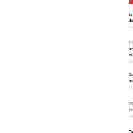
Ev
di
06
ED
te
ex
01
Cu
re
10
er
Co
Ev
06
Tr