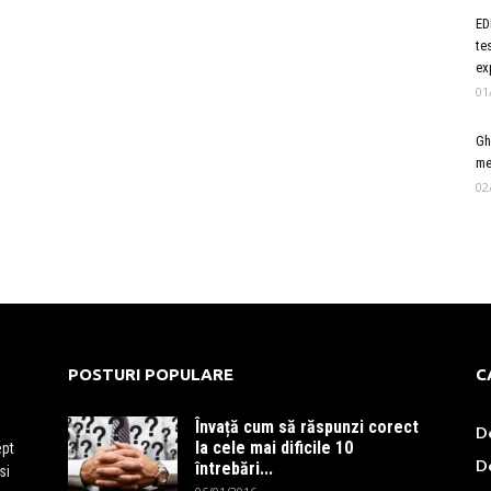
ED
te
ex
01
Gh
me
02
POSTURI POPULARE
C
Învață cum să răspunzi corect
D
la cele mai dificile 10
ept
D
întrebări...
si