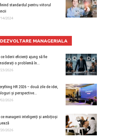
finind standardul pentru viitorul
ncii
/14/2024
DEZVOLTARE MANAGERIALA
ce liderii eficienți ajung să fie
nsiderați o problemă în...
/23/2026
erything HR 2026 – două zile de idei,
aloguri și perspective...
/02/2026
 ce managerii inteligenți și ambițioși
uează
/20/2026