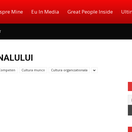
spre Mine
Eu In Media
Great People Inside
Ulti
T
NALULUI
Competen
Cultura muncii
Cultura organizationala
ger,
log,
er