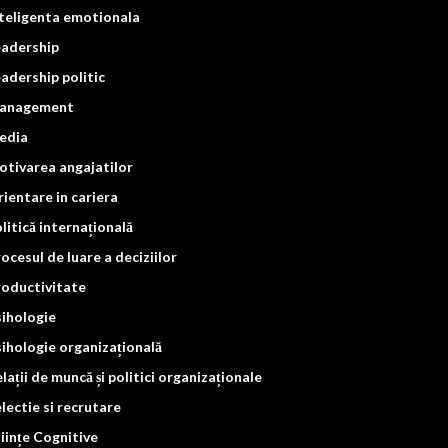
teligenta emotionala
eadership
adership politic
anagement
edia
tivarea angajatilor
ientare in cariera
litică internațională
ocesul de luare a deciziilor
roductivitate
ihologie
ihologie organizațională
lații de muncă și politici organizaționale
lectie si recrutare
iințe Cognitive