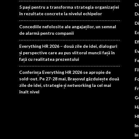
D
5 pași pentru a transforma strategia organizației
în rezultate concrete la nivelul echipelor
De
Di
Concediile nefolosite ale angajaților, un semnal
Ed
de alarmă pentru companii
Ef
Everything HR 2026 – două zile de idei, dialoguri
E
și perspective care au pus viitorul muncii față în
față cu realitatea prezentului
F
F
Conferința Everything HR 2026 se apropie de
sold-out. Pe 27-28 mai, Brașovul găzduiește două
F
zile de idei, strategie și networking la cel mai
F
înalt nivel
G
Hă
H
In
In