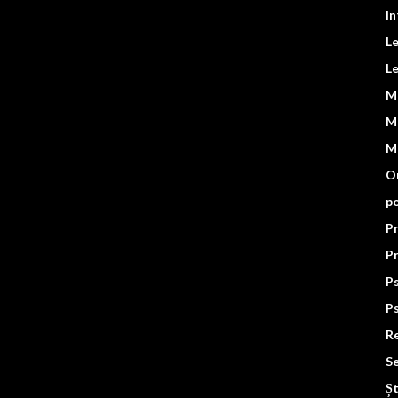
In
L
Le
M
M
Mo
Or
po
Pr
P
Ps
Ps
Re
Se
Șt