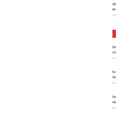
de
mu
03
De 
co
07
Ev
di
06
De
eș
03