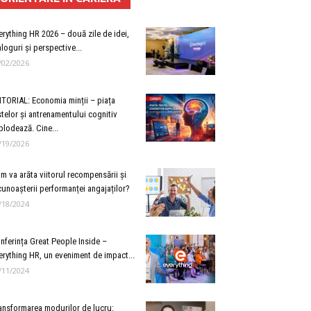
erything HR 2026 – două zile de idei,
aloguri și perspective...
/02/2026
ITORIAL: Economia minții – piața
stelor și antrenamentului cognitiv
plodează. Cine...
/19/2026
m va arăta viitorul recompensării și
cunoașterii performanței angajaților?
/18/2024
nferința Great People Inside –
erything HR, un eveniment de impact...
/11/2024
ansformarea modurilor de lucru: