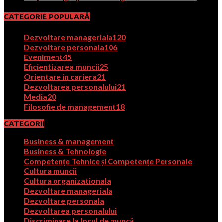
CATEGORIE POPULARĂ
Dezvoltare manageriala
120
Dezvoltare personala
106
Eveniment
45
Eficientizarea muncii
25
Orientare in cariera
21
Dezvoltarea personalului
21
Media
20
Filosofie de management
18
CATEGORII
Business & management
Business & Tehnologie
Competențe Tehnice și Competențe Personale
Cultura muncii
Cultura organizationala
Dezvoltare manageriala
Dezvoltare personala
Dezvoltarea personalului
Discriminare la locul de muncă