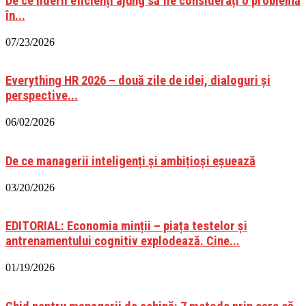
De ce liderii eficienți ajung să fie considerați o problemă
în...
07/23/2026
Everything HR 2026 – două zile de idei, dialoguri și
perspective...
06/02/2026
De ce managerii inteligenți și ambițioși eșuează
03/20/2026
EDITORIAL: Economia minții – piața testelor și
antrenamentului cognitiv explodează. Cine...
01/19/2026