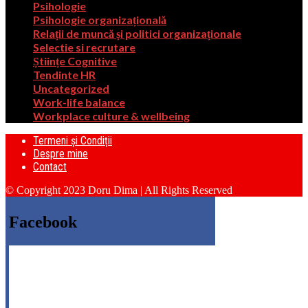
Psihologie
Psihologie organizațională
Relații de muncă și politici organizaționale
Selectie si recrutare
Științe Cognitive
Tendinte HR
Uncategorized
Work-life balance
Workplace culture & wellbeing
Termeni și Condiții
Despre mine
Contact
© Copyright 2023 Doru Dima | All Rights Reserved
Facebook