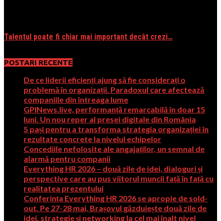
03/27/2013
Talentul poate fi chiar mai important decât crezi…
10/26/2016
POSTARI RECENTE
De ce liderii eficienți ajung să fie considerați o
problemă în organizații. Paradoxul care afectează
companiile din întreaga lume
GPINews.live, performanță remarcabilă în doar 15
luni. Un nou reper al presei digitale din România
5 pași pentru a transforma strategia organizației în
rezultate concrete la nivelul echipelor
Concediile nefolosite ale angajaților, un semnal de
alarmă pentru companii
Everything HR 2026 – două zile de idei, dialoguri și
perspective care au pus viitorul muncii față în față cu
realitatea prezentului
Conferința Everything HR 2026 se apropie de sold-
out. Pe 27-28 mai, Brașovul găzduiește două zile de
idei, strategie și networking la cel mai înalt nivel