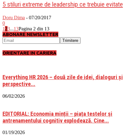
5 stiluri extreme de leadership ce trebuie evitate
Doru Dima
-
07/20/2017
0
1
2
3
...
13
Pagina 2 din 13
ABONARE NEWSLETTER
ORIENTARE IN CARIERA
Everything HR 2026 – două zile de idei, dialoguri și
perspective...
06/02/2026
EDITORIAL: Economia minții – piața testelor și
antrenamentului cognitiv explodează. Cine...
01/19/2026