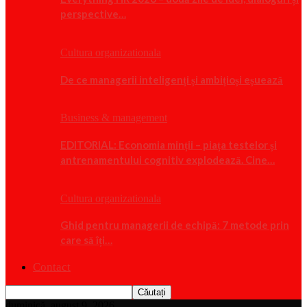
perspective…
Cultura organizationala
De ce managerii inteligenți și ambițioși eșuează
Business & management
EDITORIAL: Economia minții – piața testelor și
antrenamentului cognitiv explodează. Cine…
Cultura organizationala
Ghid pentru managerii de echipă: 7 metode prin
care să îți…
Contact
duminică, august 9, 2026