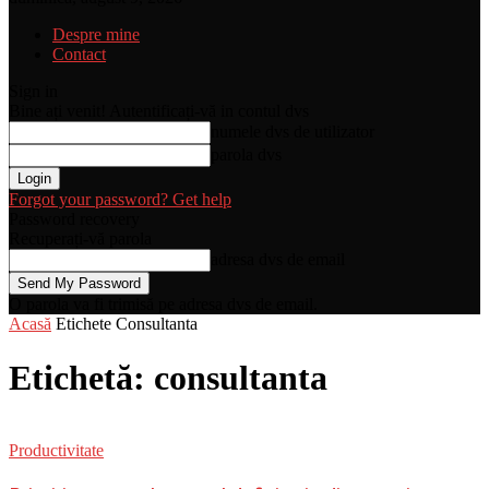
Despre mine
Contact
Sign in
Bine ați venit! Autentificați-vă in contul dvs
numele dvs de utilizator
parola dvs
Forgot your password? Get help
Password recovery
Recuperați-vă parola
adresa dvs de email
O parola va fi trimisă pe adresa dvs de email.
Acasă
Etichete
Consultanta
Etichetă: consultanta
Productivitate