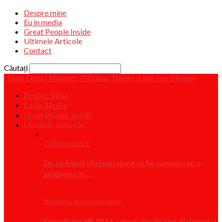
Despre mine
Eu in media
Great People Inside
Ultimele Articole
Contact
Căutați
Doru Dima | Manager, Psiholog, Trainer si mai nou Blogger
Despre Mine
Eu In Media
Great People Inside
Ultimele Articole
Cultura muncii
De ce liderii eficienți ajung să fie considerați o
problemă în…
Business & management
Everything HR 2026 – două zile de idei, dialoguri și