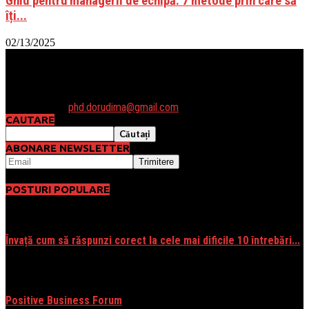
Ghid pentru managerii de echipă: 7 metode prin care să
îți...
02/13/2025
Daca vrei să luam legatura sau ai vreo întrebare, te astept cu un
email la: phd.dorudima@gmail.com sau poti folosi formularul de
contact.
Contactați-ne:
phd.dorudima@gmail.com
CAUTARE
ABONARE NEWSLETTER
POSTURI POPULARE
Învață cum să răspunzi corect la cele mai dificile 10 întrebări...
06/01/2016
Positive Business Forum