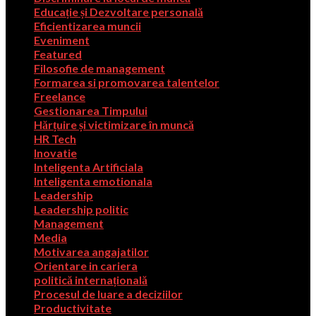
Educație și Dezvoltare personală
Eficientizarea muncii
Eveniment
Featured
Filosofie de management
Formarea si promovarea talentelor
Freelance
Gestionarea Timpului
Hărțuire și victimizare în muncă
HR Tech
Inovatie
Inteligenta Artificiala
Inteligenta emotionala
Leadership
Leadership politic
Management
Media
Motivarea angajatilor
Orientare in cariera
politică internațională
Procesul de luare a deciziilor
Productivitate