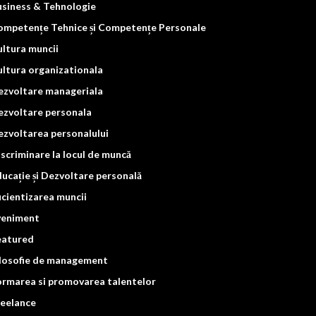
usiness & Tehnologie
ompetențe Tehnice și Competențe Personale
ltura muncii
ltura organizationala
ezvoltare manageriala
ezvoltare personala
zvoltarea personalului
scriminare la locul de muncă
ucație și Dezvoltare personală
icientizarea muncii
veniment
eatured
ilosofie de management
ormarea si promovarea talentelor
reelance