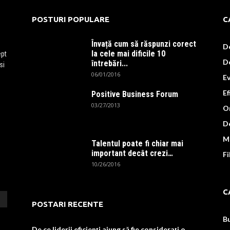
POSTURI POPULARE
C
Învață cum să răspunzi corect
D
la cele mai dificile 10
ept
D
întrebări...
si
06/01/2016
E
Ef
Positive Business Forum
03/27/2013
Or
De
M
Talentul poate fi chiar mai
important decât crezi…
F
10/26/2016
C
POSTARI RECENTE
B
De ce liderii eficienți ajung să fie considerați o