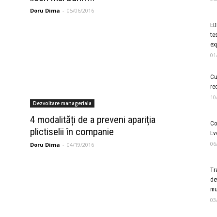
Doru Dima
-
05/06/2016
ED
te
ex
01
Cu
re
10
Dezvoltare manageriala
4 modalități de a preveni apariția
Co
plictiselii în companie
Ev
06
Doru Dima
-
04/19/2016
er
Tr
de
mu
03