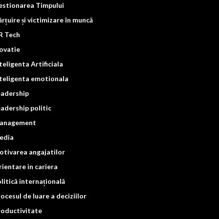
estionarea Timpului
rțuire și victimizare în muncă
R Tech
ovatie
teligenta Artificiala
teligenta emotionala
eadership
adership politic
anagement
edia
tivarea angajatilor
ientare in cariera
litică internațională
ocesul de luare a deciziilor
roductivitate