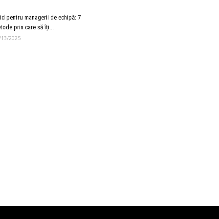
id pentru managerii de echipă: 7
tode prin care să îți...
/13/2025