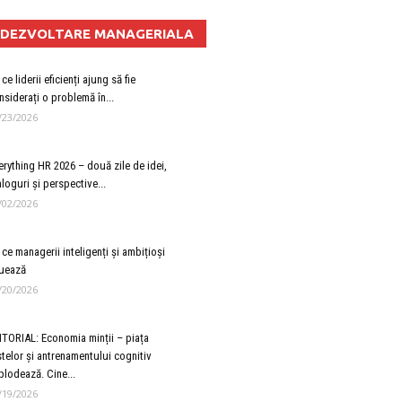
DEZVOLTARE MANAGERIALA
ce liderii eficienți ajung să fie
nsiderați o problemă în...
/23/2026
erything HR 2026 – două zile de idei,
aloguri și perspective...
/02/2026
 ce managerii inteligenți și ambițioși
uează
/20/2026
ITORIAL: Economia minții – piața
stelor și antrenamentului cognitiv
plodează. Cine...
/19/2026