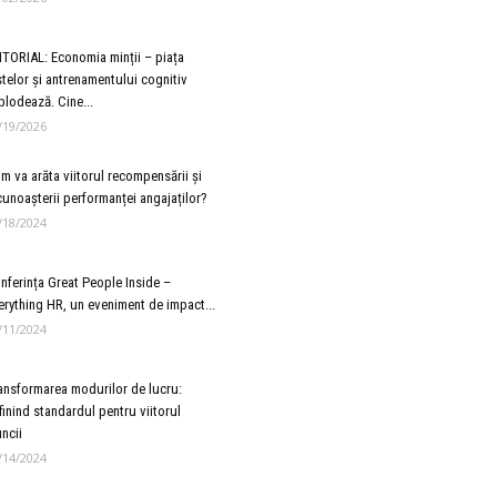
ITORIAL: Economia minții – piața
stelor și antrenamentului cognitiv
plodează. Cine...
/19/2026
m va arăta viitorul recompensării și
cunoașterii performanței angajaților?
/18/2024
nferința Great People Inside –
erything HR, un eveniment de impact...
/11/2024
ansformarea modurilor de lucru:
finind standardul pentru viitorul
ncii
/14/2024