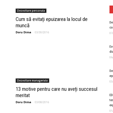
Dezvoltare personala
Cum să evitați epuizarea la locul de
De 
muncă
co
Doru Dima
-
03/30/2016
07
Ev
di
06
De
eș
Dezvoltare manageriala
03
13 motive pentru care nu aveți succesul
meritat
ED
te
Doru Dima
-
03/08/2016
ex
01