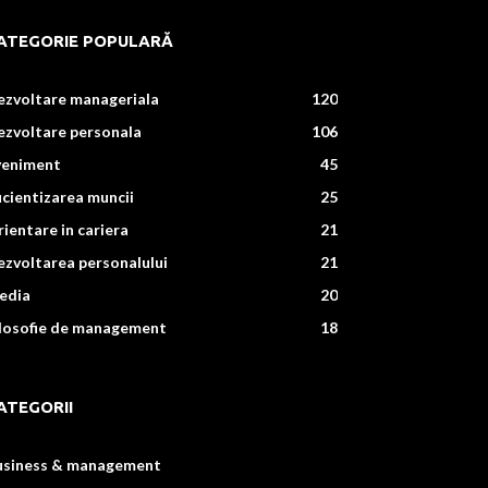
ATEGORIE POPULARĂ
ezvoltare manageriala
120
ezvoltare personala
106
veniment
45
icientizarea muncii
25
ientare in cariera
21
zvoltarea personalului
21
edia
20
ilosofie de management
18
ATEGORII
usiness & management