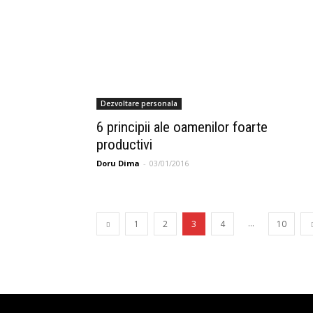
Dezvoltare personala
6 principii ale oamenilor foarte
productivi
Doru Dima
-
03/01/2016
...
1
2
3
4
10