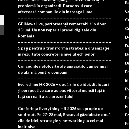
B
problemă în organizații. Paradoxul care
C
afectează companiile din întreaga lume
Cu
GPINews.live, performanță remarcabilă în doar
Cu
15 luni. Un nou reper al presei digitale din
România
D
D
5 pași pentru a transforma strategia organizației
în rezultate concrete la nivelul echipelor
De
Di
Concediile nefolosite ale angajaților, un semnal
Ed
de alarmă pentru companii
Ef
Everything HR 2026 – două zile de idei, dialoguri
E
și perspective care au pus viitorul muncii față în
față cu realitatea prezentului
F
F
Conferința Everything HR 2026 se apropie de
sold-out. Pe 27-28 mai, Brașovul găzduiește două
F
zile de idei, strategie și networking la cel mai
F
înalt nivel