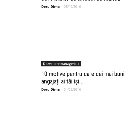
Doru Dima
-
05/10/2016
si
mai
Dezvoltare manageriala
nou
10 motive pentru care cei mai buni
angajați ai tăi își...
Doru Dima
-
04/26/2016
Blogg