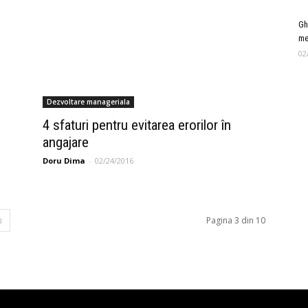
Gh
me
02
Dezvoltare manageriala
4 sfaturi pentru evitarea erorilor în
angajare
Doru Dima
-
02/24/2016
Pagina 3 din 10