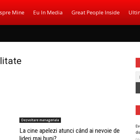
spre Mine
Eu In Media
Great People Inside
Ulti
litate
ger,
log,
Dezvoltare manageriala
Ev
La cine apelezi atunci când ai nevoie de
di
er
lideri mai buni?...
06