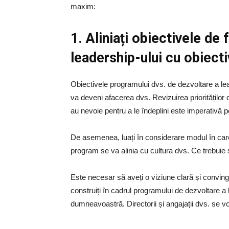
maxim:
1. Aliniați obiectivele d
leadership-ului cu obiectiv
Obiectivele programului dvs. de dezvoltare a lea
va deveni afacerea dvs. Revizuirea priorităților dv
au nevoie pentru a le îndeplini este imperativă 
De asemenea, luați în considerare modul în car
program se va alinia cu cultura dvs. Ce trebuie
Este necesar să aveți o viziune clară și convin
construiți în cadrul programului de dezvoltare a l
dumneavoastră. Directorii și angajații dvs. se vo