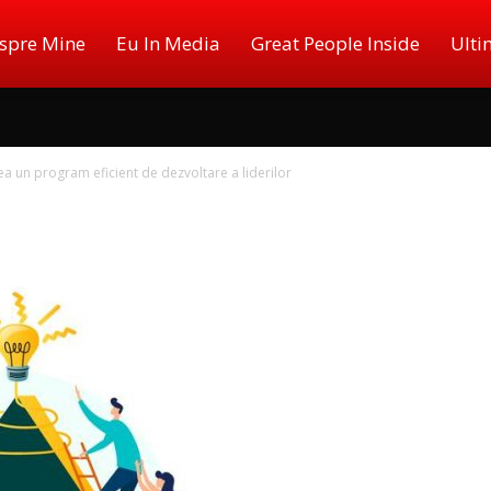
spre Mine
Eu In Media
Great People Inside
Ulti
ea un program eficient de dezvoltare a liderilor
ger,
log,
er