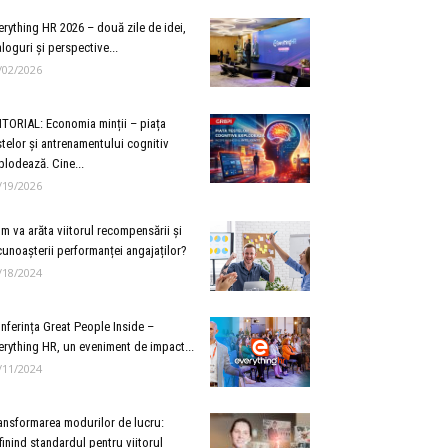
erything HR 2026 – două zile de idei,
aloguri și perspective...
/02/2026
ITORIAL: Economia minții – piața
stelor și antrenamentului cognitiv
plodează. Cine...
/19/2026
m va arăta viitorul recompensării și
cunoașterii performanței angajaților?
/18/2024
nferința Great People Inside –
erything HR, un eveniment de impact...
/11/2024
ansformarea modurilor de lucru:
finind standardul pentru viitorul