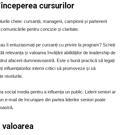
r începerea cursurilor
lurile cheie: cursanții, managerii, campionii și partenerii
i comunicările pentru concizie și claritate.
au îi entuziasmați pe cursanți cu privire la program? Scrieți
ă relevanța și valoarea învățării abilităților de leadership de
drul afacerii dumneavoastră. Este o bună practică să legați
i influențatorilor interni critici să promoveze și să
 nivelurile.
 social media pentru a influența un public. Liderii seniori ar
n e-mail de încurajare din partea liderilor seniori poate
oastră.
a valoarea