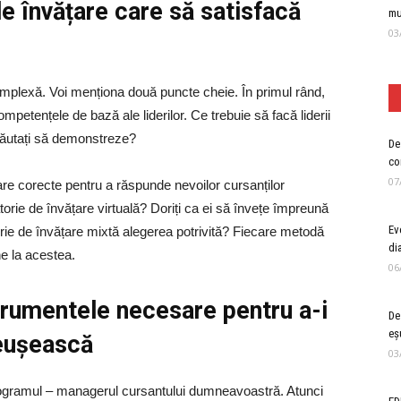
 de învățare care să satisfacă
mu
03
 complexă. Voi menționa două puncte cheie. În primul rând,
competențele de bază ale liderilor. Ce trebuie să facă liderii
căutați să demonstreze?
De 
co
07
are corecte pentru a răspunde nevoilor cursanților
orie de învățare virtuală? Doriți ca ei să învețe împreună
Ev
rie de învățare mixtă alegerea potrivită? Fiecare metodă
di
ne la acestea.
06
strumentele necesare pentru a-i
De
eș
reușească
03
programul – managerul cursantului dumneavoastră. Atunci