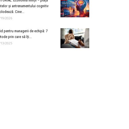
ITORIAL: Economia minții – piața
stelor și antrenamentului cognitiv
plodează. Cine...
/19/2026
id pentru managerii de echipă: 7
tode prin care să îți...
/13/2025