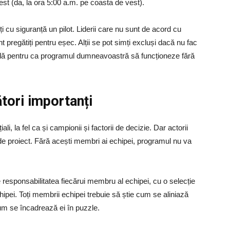
est (da, la ora 5:00 a.m. pe coasta de vest).
ți cu siguranță un pilot. Liderii care nu sunt de acord cu
pregătiți pentru eșec. Alții se pot simți excluși dacă nu fac
ială pentru ca programul dumneavoastră să funcționeze fără
cători importanți
i, la fel ca și campionii și factorii de decizie. Dar actorii
tul de proiect. Fără acești membri ai echipei, programul nu va
responsabilitatea fiecărui membru al echipei, cu o selecție
hipei. Toți membrii echipei trebuie să știe cum se aliniază
cum se încadrează ei în puzzle.