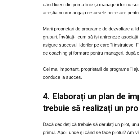
când liderii din prima linie și managerii lor nu 
aceștia nu vor angaja resursele necesare pentr
Marii proprietari de programe de dezvoltare a li
grupuri. Învățați-i cum să își antreneze asociaț
asigure succesul liderilor pe care îi instruiesc. 
de coaching și formare pentru manageri, după 
Cel mai important, proprietarii de programe îi ajut
conduce la succes.
4. Elaborați un plan de im
trebuie să realizați un pro
Dacă decideți că trebuie să derulați un pilot, unul
primul. Apoi, unde și când se face pilotul? Am 