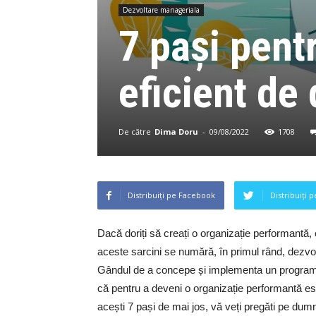
Dezvoltare manageriala
7 pași pent
eficient de 
De către
Dima Doru
-
09/08/2022
1708
Distribuiți pe Facebook
Distribuiți 
Dacă doriți să creați o organizație performantă, e
aceste sarcini se numără, în primul rând, dezvolt
Gândul de a concepe și implementa un program dur
că pentru a deveni o organizație performantă est
acești 7 pași de mai jos, vă veți pregăti pe d