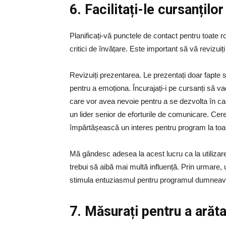
6. Facilitați-le cursanțilo
Planificați-vă punctele de contact pentru toate ro
critici de învățare. Este important să vă revizuiț
Revizuiți prezentarea. Le prezentați doar fapte s
pentru a emoționa. Încurajați-i pe cursanți să vad
care vor avea nevoie pentru a se dezvolta în ca
un lider senior de eforturile de comunicare. Cereț
împărtășească un interes pentru program la toate
Mă gândesc adesea la acest lucru ca la utilizarea
trebui să aibă mai multă influență. Prin urmare, u
stimula entuziasmul pentru programul dumneav
7. Măsurați pentru a arăt