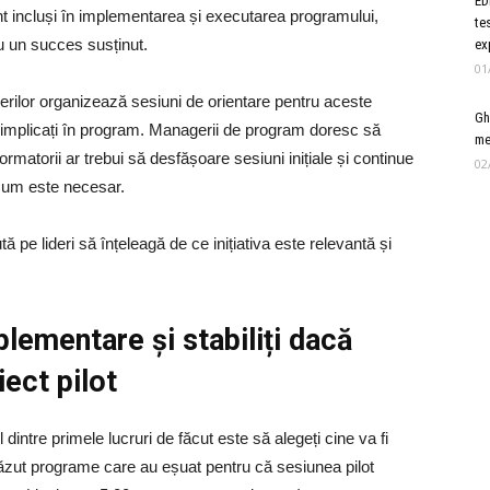
ED
sunt incluși în implementarea și executarea programului,
te
u un succes susținut.
ex
01
derilor organizează sesiuni de orientare pentru aceste
Gh
ii implicați în program. Managerii de program doresc să
me
Formatorii ar trebui să desfășoare sesiuni inițiale și continue
02
cum este necesar.
ă pe lideri să înțeleagă de ce inițiativa este relevantă și
plementare și stabiliți dacă
iect pilot
 dintre primele lucruri de făcut este să alegeți cine va fi
văzut programe care au eșuat pentru că sesiunea pilot