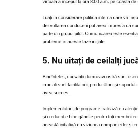
virtuală a început la ora 8:00 a.m. pe coasta de 
Luați în considerare politica internă care va înso
dezvoltarea conducerii pot avea impresia că sunt 
parte din grupul pilot. Comunicarea este esenț
probleme în aceste faze inițiale.
5. Nu uitați de ceilalți ju
Bineînțeles, cursanții dumneavoastră sunt esențial
cruciali sunt facilitatorii, producătorii și supor
avea succes.
Implementatorii de programe tratează cu atenție 
și o educație bine gândite pentru toți membrii ec
această inițiativă cu viziunea companiei lor și 