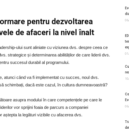
Ev
di
e formare pentru dezvoltarea
06
ele de afaceri la nivel înalt
ED
te
dership-ului sunt aliniate cu viziunea dvs. despre ceea ce
ex
01
s. strategice și determinarea abilităților de care liderii dvs.
pentru succesul durabil al programului.
Cu
re
e, atunci când va fi implementat cu succes, noul dvs.
10
 să schimbați, dacă este cazul, în cultura dumneavoastră?
Co
gătoare asupra modului în care competențele pe care le
Ev
06
iderilor vor sprijini foaia de parcurs a companiei
r aștepta la legături vizibile cu afacerea dvs.
Tr
de