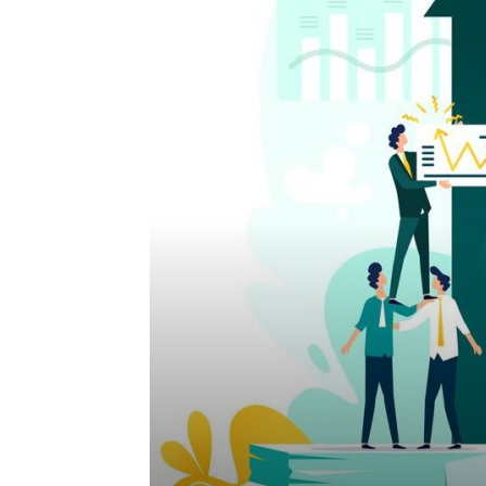
si
mai
nou
Blogg