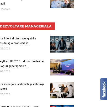
ncii
/14/2024
DEZVOLTARE MANAGERIALA
ce liderii eficienți ajung să fie
nsiderați o problemă în...
/23/2026
erything HR 2026 – două zile de idei,
aloguri și perspective...
/02/2026
 ce managerii inteligenți și ambițioși
uează
/20/2026