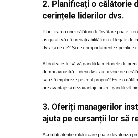
2. Planificați o călătorie
cerințele liderilor dvs.
Planificarea unei călătorii de învățare poate fi
asigurați-vă că predați abilități direct legate de 
dvs. și de ce? Și ce comportamente specifice 
Al doilea este să vă gândiți la metodele de pred
dumneavoastră. Liderii dvs. au nevoie de o călăt
sau să exploreze pe cont propriu? Este o călăto
are avantaje și dezavantaje unice; gândiți-vă bi
3. Oferiți managerilor in
ajuta pe cursanții lor să 
Acordați atenție rolului care poate devaloriza 