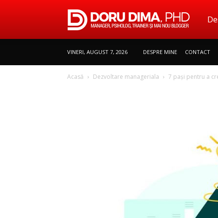
De
Doru
VINERI, AUGUST 7, 2026
DESPRE MINE
CONTACT
Dima
Acasă
Dezvoltare manageriala
7 pași pentru a cr
|
Mana
Psiho
Train