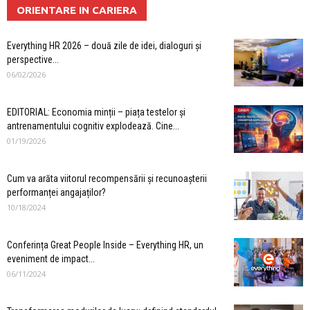
ORIENTARE IN CARIERA
Everything HR 2026 – două zile de idei, dialoguri și
perspective...
06/02/2026
EDITORIAL: Economia minții – piața testelor și
antrenamentului cognitiv explodează. Cine...
01/19/2026
Cum va arăta viitorul recompensării și recunoașterii
performanței angajaților?
10/18/2024
Conferința Great People Inside – Everything HR, un
eveniment de impact...
06/11/2024