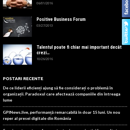
06/01/2016
Positive Business Forum
03/27/2013
Talentul poate fi chiar mai important decât
crezi…
10/26/2016
POSTARI RECENTE
De ce liderii eficienți ajung să fie considerați o problemă în
organizații. Paradoxul care afectează companiile din întreaga
lume
GPINews.live, performanță remarcabilă în doar 15 luni. Un nou
reper al presei digitale din România