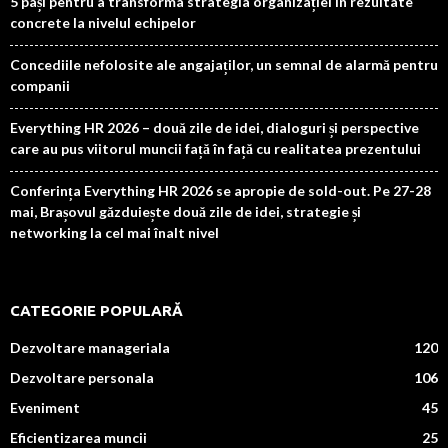
5 pași pentru a transforma strategia organizației în rezultate
concrete la nivelul echipelor
Concediile nefolosite ale angajaților, un semnal de alarmă pentru
companii
Everything HR 2026 – două zile de idei, dialoguri și perspective
care au pus viitorul muncii față în față cu realitatea prezentului
Conferința Everything HR 2026 se apropie de sold-out. Pe 27-28
mai, Brașovul găzduiește două zile de idei, strategie și
networking la cel mai înalt nivel
CATEGORIE POPULARĂ
Dezvoltare manageriala
120
Dezvoltare personala
106
Eveniment
45
Eficientizarea muncii
25