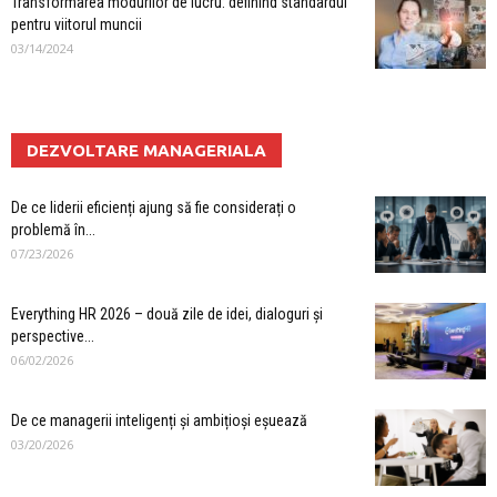
Transformarea modurilor de lucru: definind standardul
pentru viitorul muncii
03/14/2024
DEZVOLTARE MANAGERIALA
De ce liderii eficienți ajung să fie considerați o
problemă în...
07/23/2026
Everything HR 2026 – două zile de idei, dialoguri și
perspective...
06/02/2026
De ce managerii inteligenți și ambițioși eșuează
03/20/2026