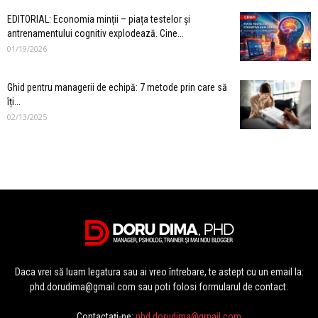
EDITORIAL: Economia minții – piața testelor și
antrenamentului cognitiv explodează. Cine...
01/19/2026
Ghid pentru managerii de echipă: 7 metode prin care să
îți...
02/13/2025
Daca vrei să luam legatura sau ai vreo întrebare, te astept cu un email la:
phd.dorudima@gmail.com sau poti folosi formularul de contact.
Contactați-ne:
phd.dorudima@gmail.com