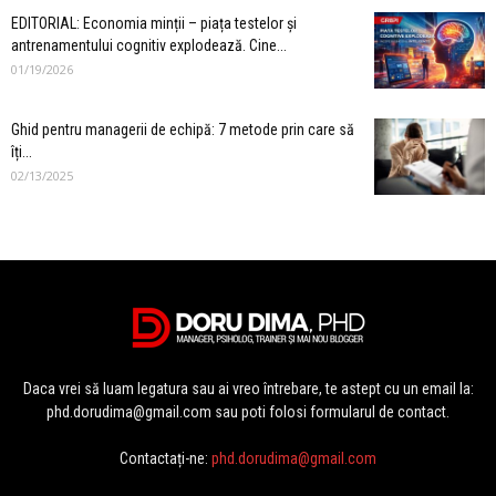
EDITORIAL: Economia minții – piața testelor și
antrenamentului cognitiv explodează. Cine...
01/19/2026
Ghid pentru managerii de echipă: 7 metode prin care să
îți...
02/13/2025
Daca vrei să luam legatura sau ai vreo întrebare, te astept cu un email la:
phd.dorudima@gmail.com sau poti folosi formularul de contact.
Contactați-ne:
phd.dorudima@gmail.com