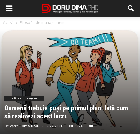
Acasă
Filosofie de management
Filosofie de management
Oamenii trebuie puși pe primul plan. Iată cum
să realizezi acest lucru
De către
Dima Doru
-
09/24/2021
1724
0