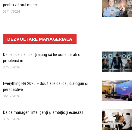
pentru viitorul muncii
03/14/2024
DEZVOLTARE MANAGERIALA
De ce liderii eficienți ajung să fie considerați o
problemă în...
07/23/2026
Everything HR 2026 – două zile de idei, dialoguri și
perspective...
06/02/2026
De ce managerii inteligenți și ambițioși eșuează
03/20/2026