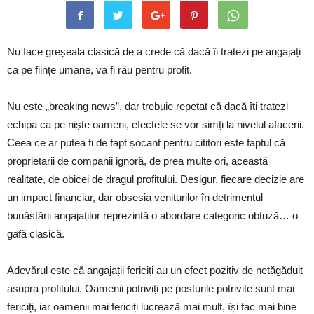
Nu face greșeala clasică de a crede că dacă îi tratezi pe angajați
ca pe ființe umane, va fi rău pentru profit.
Nu este „breaking news”, dar trebuie repetat că dacă îți tratezi
echipa ca pe niște oameni, efectele se vor simți la nivelul afacerii.
Ceea ce ar putea fi de fapt șocant pentru cititori este faptul că
proprietarii de companii ignoră, de prea multe ori, această
realitate, de obicei de dragul profitului. Desigur, fiecare decizie are
un impact financiar, dar obsesia veniturilor în detrimentul
bunăstării angajaților reprezintă o abordare categoric obtuză… o
gafă clasică.
Adevărul este că angajații fericiți au un efect pozitiv de netăgăduit
asupra profitului. Oamenii potriviți pe posturile potrivite sunt mai
fericiți, iar oamenii mai fericiți lucrează mai mult, își fac mai bine