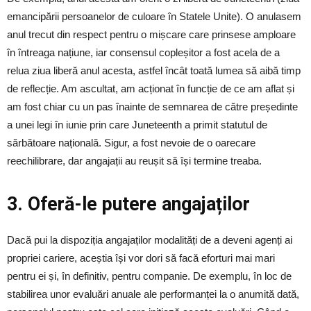
emancipării persoanelor de culoare în Statele Unite). O anulasem
anul trecut din respect pentru o mișcare care prinsese amploare
în întreaga națiune, iar consensul copleșitor a fost acela de a
relua ziua liberă anul acesta, astfel încât toată lumea să aibă timp
de reflecție. Am ascultat, am acționat în funcție de ce am aflat și
am fost chiar cu un pas înainte de semnarea de către președinte
a unei legi în iunie prin care Juneteenth a primit statutul de
sărbătoare națională. Sigur, a fost nevoie de o oarecare
reechilibrare, dar angajații au reușit să își termine treaba.
3. Oferă-le putere angajaților
Dacă pui la dispoziția angajaților modalități de a deveni agenți ai
propriei cariere, aceștia își vor dori să facă eforturi mai mari
pentru ei și, în definitiv, pentru companie. De exemplu, în loc de
stabilirea unor evaluări anuale ale performanței la o anumită dată,