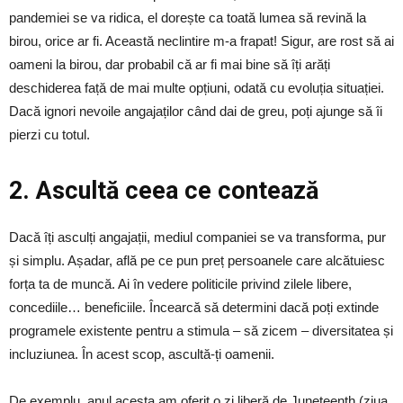
pandemiei se va ridica, el dorește ca toată lumea să revină la
birou, orice ar fi. Această neclintire m-a frapat! Sigur, are rost să ai
oameni la birou, dar probabil că ar fi mai bine să îți arăți
deschiderea față de mai multe opțiuni, odată cu evoluția situației.
Dacă ignori nevoile angajaților când dai de greu, poți ajunge să îi
pierzi cu totul.
2. Ascultă ceea ce contează
Dacă îți asculți angajații, mediul companiei se va transforma, pur
și simplu. Așadar, află pe ce pun preț persoanele care alcătuiesc
forța ta de muncă. Ai în vedere politicile privind zilele libere,
concediile… beneficiile. Încearcă să determini dacă poți extinde
programele existente pentru a stimula – să zicem – diversitatea și
incluziunea. În acest scop, ascultă-ți oamenii.
De exemplu, anul acesta am oferit o zi liberă de Juneteenth (ziua