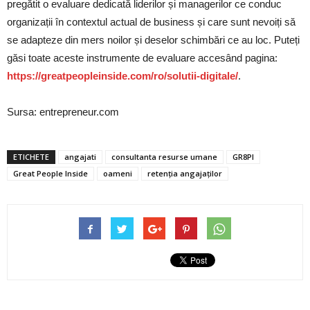
pregătit o evaluare dedicată liderilor și managerilor ce conduc
organizații în contextul actual de business și care sunt nevoiți să
se adapteze din mers noilor și deselor schimbări ce au loc. Puteți
găsi toate aceste instrumente de evaluare accesând pagina:
https://greatpeopleinside.com/ro/solutii-digitale/
.
Sursa: entrepreneur.com
ETICHETE
angajati
consultanta resurse umane
GR8PI
Great People Inside
oameni
retenția angajaților