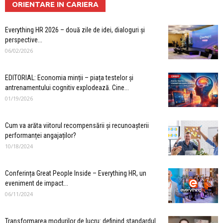
ORIENTARE IN CARIERA
Everything HR 2026 – două zile de idei, dialoguri și
perspective...
06/02/2026
EDITORIAL: Economia minții – piața testelor și
antrenamentului cognitiv explodează. Cine...
01/19/2026
Cum va arăta viitorul recompensării și recunoașterii
performanței angajaților?
10/18/2024
Conferința Great People Inside – Everything HR, un
eveniment de impact...
06/11/2024
Transformarea modurilor de lucru: definind standardul