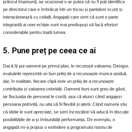
prânzul împreună, iar ocazional s-ar putea să nu îl poți identifica
pe directorul care e îmbrăcat într-un tricou și pantaloni scurți și
interacționează cu ceilalți. Angajații care simt că sunt o parte
integrantă ai unei echipe sunt mai predispuși să facă eforturi
considerabile pentru toată lumea.
5. Pune preț pe ceea ce ai
Dacă îți pui oamenii pe primul plan, le recunoști valoarea. Desigur,
evaluările reprezintă un bun prilej de a recunoaște munca asiduă,
dar, în realitate, fiecare clipă este un prilej de a recunoaște
contribuția și valoarea celorlalți. Oamenii buni sunt greu de găsit,
iar fluctuația de personal te costă, așa că atunci când angajezi
persoana potrivită, nu uita să fii flexibil și atent. Când oamenii știu
că ideile le sunt apreciate, se simt încrezători să aducă în discuție
posibilitățile de a-și îmbunătăți performanța. De exemplu, o
angajată mi-a propus o extindere a programului nostru de