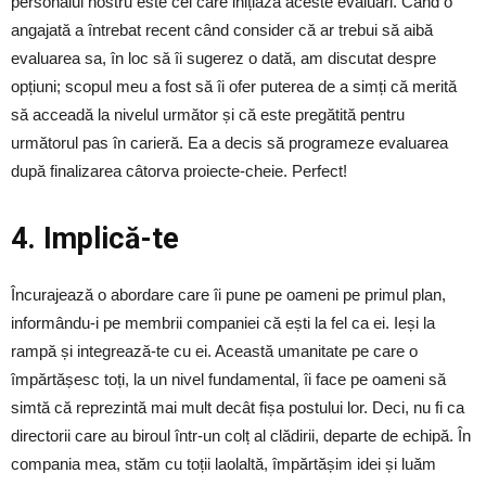
personalul nostru este cel care inițiază aceste evaluări. Când o
angajată a întrebat recent când consider că ar trebui să aibă
evaluarea sa, în loc să îi sugerez o dată, am discutat despre
opțiuni; scopul meu a fost să îi ofer puterea de a simți că merită
să acceadă la nivelul următor și că este pregătită pentru
următorul pas în carieră. Ea a decis să programeze evaluarea
după finalizarea câtorva proiecte-cheie. Perfect!
4. Implică-te
Încurajează o abordare care îi pune pe oameni pe primul plan,
informându-i pe membrii companiei că ești la fel ca ei. Ieși la
rampă și integrează-te cu ei. Această umanitate pe care o
împărtășesc toți, la un nivel fundamental, îi face pe oameni să
simtă că reprezintă mai mult decât fișa postului lor. Deci, nu fi ca
directorii care au biroul într-un colț al clădirii, departe de echipă. În
compania mea, stăm cu toții laolaltă, împărtășim idei și luăm