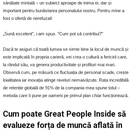
sănătate mintală – un subiect aproape de inima ei, dar și
important pentru bunăstarea personalului nostru. Pentru mine a
fost o ofertă de nerefuzat!
„Sună excelent”, i-am spus. “Cum pot să contribui?”
Dacă te asiguri că toată lumea se simte bine la locul de muncă și
este implicată în propria carieră, vei crea o cultură a fericirii care,
la rândul său, va genera productivitate și profituri mai mari.
Observă cum, pe măsură ce fluctuația de personal scade, crește
loialitatea iar inovația atinge niveluri nemaivăzute. Rata incredibilă
de retenție globală de 91% de la compania mea spune totul –
metoda care îi pune pe oameni pe primul plan chiar funcționează.
Cum poate Great People Inside să
evalueze forța de muncă aflată în