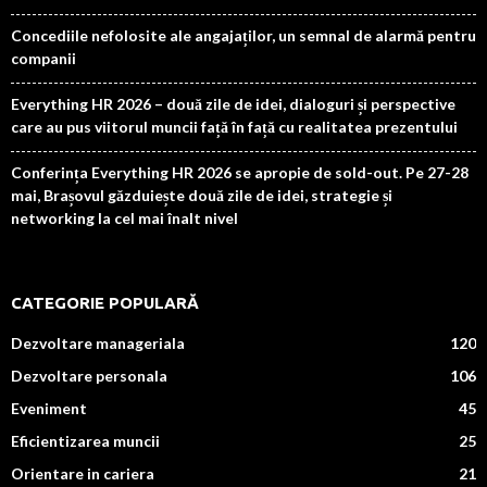
Concediile nefolosite ale angajaților, un semnal de alarmă pentru
companii
Everything HR 2026 – două zile de idei, dialoguri și perspective
care au pus viitorul muncii față în față cu realitatea prezentului
Conferința Everything HR 2026 se apropie de sold-out. Pe 27-28
mai, Brașovul găzduiește două zile de idei, strategie și
networking la cel mai înalt nivel
CATEGORIE POPULARĂ
Dezvoltare manageriala
120
Dezvoltare personala
106
Eveniment
45
Eficientizarea muncii
25
Orientare in cariera
21