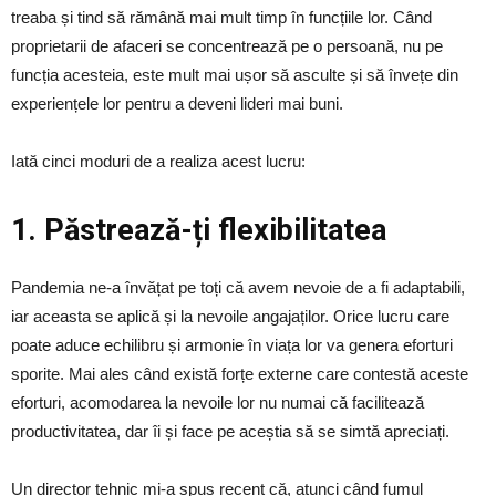
treaba și tind să rămână mai mult timp în funcțiile lor. Când
proprietarii de afaceri se concentrează pe o persoană, nu pe
funcția acesteia, este mult mai ușor să asculte și să învețe din
experiențele lor pentru a deveni lideri mai buni.
Iată cinci moduri de a realiza acest lucru:
1. Păstrează-ți flexibilitatea
Pandemia ne-a învățat pe toți că avem nevoie de a fi adaptabili,
iar aceasta se aplică și la nevoile angajaților. Orice lucru care
poate aduce echilibru și armonie în viața lor va genera eforturi
sporite. Mai ales când există forțe externe care contestă aceste
eforturi, acomodarea la nevoile lor nu numai că facilitează
productivitatea, dar îi și face pe aceștia să se simtă apreciați.
Un director tehnic mi-a spus recent că, atunci când fumul