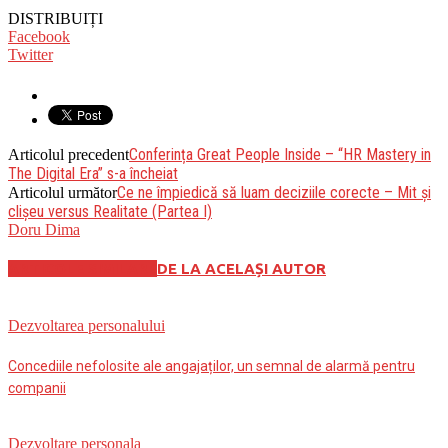
DISTRIBUIȚI
Facebook
Twitter
Conferința Great People Inside – “HR Mastery in
Articolul precedent
The Digital Era” s-a încheiat
Ce ne împiedică să luam deciziile corecte – Mit și
Articolul următor
clișeu versus Realitate (Partea I)
Doru Dima
ARTICOLE SIMILARE
DE LA ACELAȘI AUTOR
Dezvoltarea personalului
Concediile nefolosite ale angajaților, un semnal de alarmă pentru
companii
Dezvoltare personala