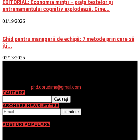
EDITORIAL: Economia minții – piața testelor și
antrenamentului cognitiv explodează. Cine...
01/19/2026
Ghid pentru managerii de echipă: 7 metode prin care să
îți...
02/13/2025
Daca vrei să luam legatura sau ai vreo întrebare, te astept cu un
email la: phd.dorudima@gmail.com sau poti folosi formularul de
contact.
Contactați-ne:
phd.dorudima@gmail.com
CAUTARE
ABONARE NEWSLETTER
POSTURI POPULARE