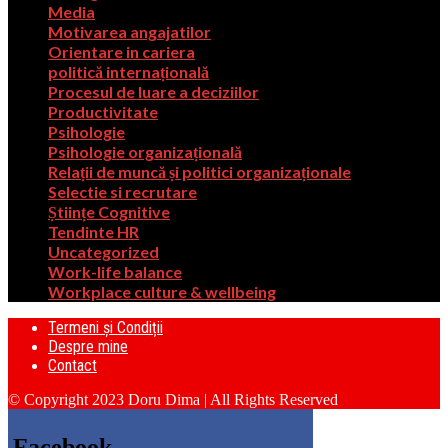
Media
Motivarea angajatilor
Orientare in cariera
politică internațională
Procesul de luare a deciziilor
Productivitate
Psihologie
Psihologie organizațională
Relații de muncă și politici organizaționale
Selectie si recrutare
Științe Cognitive
Tendinte HR
Uncategorized
Work-life balance
Workplace culture & wellbeing
Termeni și Condiții
Despre mine
Contact
© Copyright 2023 Doru Dima | All Rights Reserved
Facebook