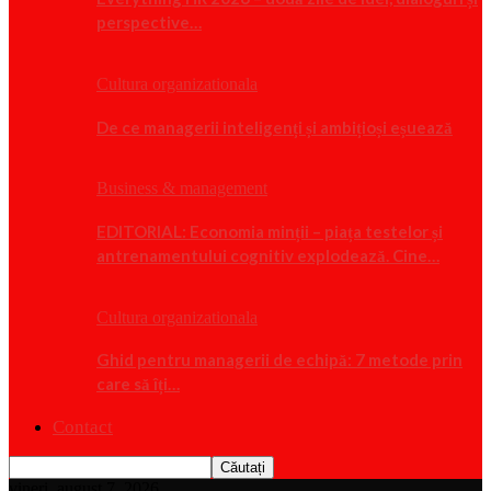
perspective…
Cultura organizationala
De ce managerii inteligenți și ambițioși eșuează
Business & management
EDITORIAL: Economia minții – piața testelor și
antrenamentului cognitiv explodează. Cine…
Cultura organizationala
Ghid pentru managerii de echipă: 7 metode prin
care să îți…
Contact
vineri, august 7, 2026