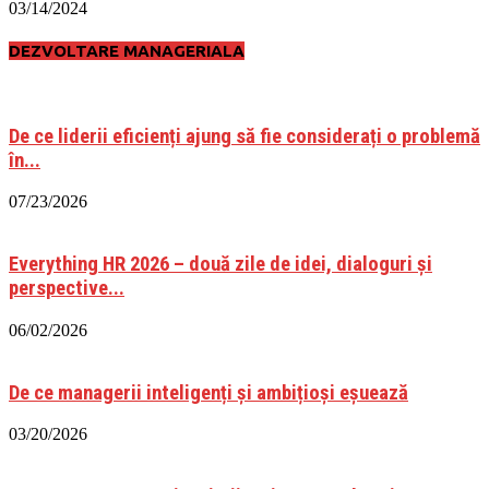
03/14/2024
DEZVOLTARE MANAGERIALA
De ce liderii eficienți ajung să fie considerați o problemă
în...
07/23/2026
Everything HR 2026 – două zile de idei, dialoguri și
perspective...
06/02/2026
De ce managerii inteligenți și ambițioși eșuează
03/20/2026