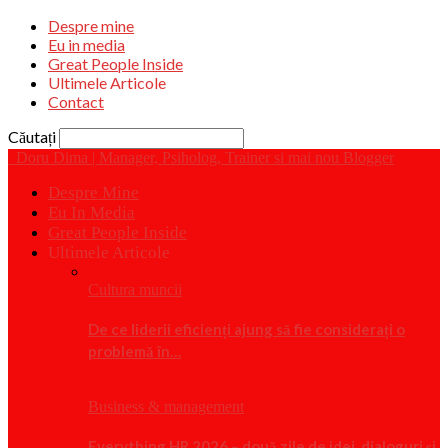
Despre mine
Eu in media
Great People Inside
Ultimele Articole
Contact
Căutați
Doru Dima | Manager, Psiholog, Trainer si mai nou Blogger
Despre Mine
Eu In Media
Great People Inside
Ultimele Articole
Cultura muncii
De ce liderii eficienți ajung să fie considerați o
problemă în…
Business & management
Everything HR 2026 – două zile de idei, dialoguri și