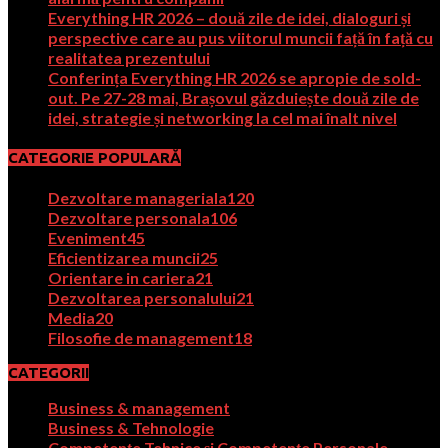
Everything HR 2026 – două zile de idei, dialoguri și
perspective care au pus viitorul muncii față în față cu
realitatea prezentului
Conferința Everything HR 2026 se apropie de sold-
out. Pe 27-28 mai, Brașovul găzduiește două zile de
idei, strategie și networking la cel mai înalt nivel
CATEGORIE POPULARĂ
Dezvoltare manageriala
120
Dezvoltare personala
106
Eveniment
45
Eficientizarea muncii
25
Orientare in cariera
21
Dezvoltarea personalului
21
Media
20
Filosofie de management
18
CATEGORII
Business & management
Business & Tehnologie
Competențe Tehnice și Competențe Personale