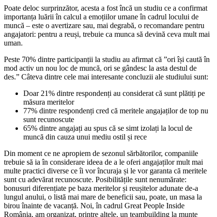
Poate deloc surprinzător, acesta a fost încă un studiu ce a confirmat
importanța luării în calcul a emoțiilor umane în cadrul locului de
muncă – este o avertizare sau, mai degrabă, o recomandare pentru
angajatori: pentru a reuși, trebuie ca munca să devină ceva mult mai
uman.
Peste 70% dintre participanții la studiu au afirmat că ”ori își caută în
mod activ un nou loc de muncă, ori se gândesc la asta destul de
des.” Câteva dintre cele mai interesante concluzii ale studiului sunt:
Doar 21% dintre respondenți au considerat că sunt plătiți pe
măsura meritelor
77% dintre respondenți cred că meritele angajaților de top nu
sunt recunoscute
65% dintre angajați au spus că se simt izolați la locul de
muncă din cauza unui mediu ostil și rece
Din moment ce ne apropiem de sezonul sărbătorilor, companiile
trebuie să ia în considerare ideea de a le oferi angajaților mult mai
multe practici diverse ce îi vor încuraja și le vor garanta că meritele
sunt cu adevărat recunoscute. Posibilitățile sunt nenumărate:
bonusuri diferențiate pe baza meritelor și reușitelor adunate de-a
lungul anului, o listă mai mare de beneficii sau, poate, un masa la
birou înainte de vacanță. Noi, în cadrul Great People Inside
România, am organizat, printre altele, un teambuilding la munte