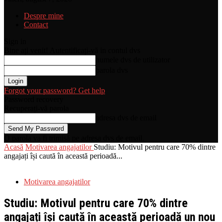
Despre mine
Contact
Sign in
Bine ați venit! Autentificați-vă in contul dvs
numele dvs de utilizator
parola dvs
Forgot your password? Get help
Password recovery
Recuperați-vă parola
adresa dvs de email
O parola va fi trimisă pe adresa dvs de email.
Acasă
Motivarea angajatilor
Studiu: Motivul pentru care 70% dintre
angajați își caută în această perioadă...
Motivarea angajatilor
Studiu: Motivul pentru care 70% dintre
angajați își caută în această perioadă un nou