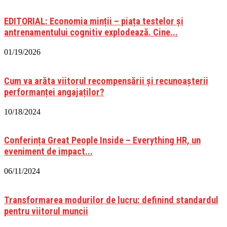
EDITORIAL: Economia minții – piața testelor și
antrenamentului cognitiv explodează. Cine...
01/19/2026
Cum va arăta viitorul recompensării și recunoașterii
performanței angajaților?
10/18/2024
Conferința Great People Inside – Everything HR, un
eveniment de impact...
06/11/2024
Transformarea modurilor de lucru: definind standardul
pentru viitorul muncii