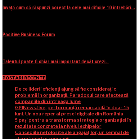
Învață cum să răspunzi corect la cele mai dificile 10 întrebări...
06/01/2016
Positive Business Forum
03/27/2013
Talentul poate fi chiar mai important decât crezi…
10/26/2016
POSTARI RECENTE
De ce liderii eficienți ajung să fie considerați o
problemă în organizații. Paradoxul care afectează
companiile din întreaga lume
GPINews.live, performanță remarcabilă în doar 15
luni. Un nou reper al presei digitale din România
5 pași pentru a transforma strategia organizației în
rezultate concrete la nivelul echipelor
Concediile nefolosite ale angajaților, un semnal de
alarmă pentru companii