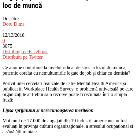
loc de muncă
De către
Doru Dima
-
12/13/2018
0
3075
Distribuiți pe Facebook
Distribuiți pe Twitter
Ce anume contribuie la nivelul ridicat de stres la locul de muncă,
puternic corelat cu nemulțumirile legate de job și chiar cu demisia?
Porivit unei cercetări realizate de către Mental Health America și
publicat în Workplace Health Survey, o problemă universală pe care
organizațiile ar trebui să o rezolve poate fi rezumată într-o simplă
frază:
Lipsa sprijinului și nerecunoașterea meritelor.
Mai mult de 17.000 de angajați din 19 industrii americane au fost
evaluați în privința culturii organizaționale, a stresului ocupațional și
a sănătății mintale.