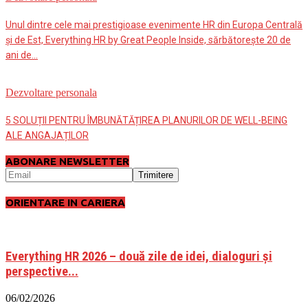
Unul dintre cele mai prestigioase evenimente HR din Europa Centrală
și de Est, Everything HR by Great People Inside, sărbătorește 20 de
ani de...
Dezvoltare personala
5 SOLUȚII PENTRU ÎMBUNĂTĂȚIREA PLANURILOR DE WELL-BEING
ALE ANGAJAȚILOR
ABONARE NEWSLETTER
ORIENTARE IN CARIERA
Everything HR 2026 – două zile de idei, dialoguri și
perspective...
06/02/2026